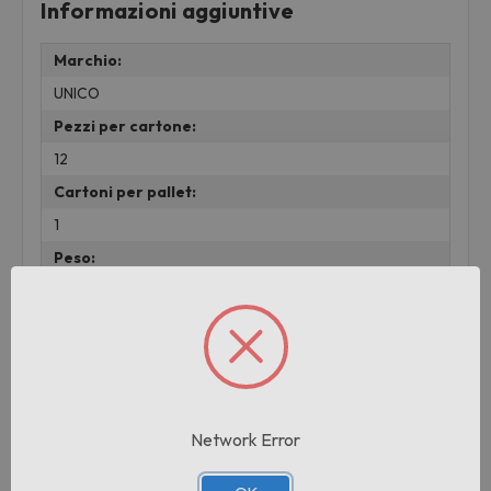
Informazioni aggiuntive
Marchio:
UNICO
Pezzi per cartone:
12
Cartoni per pallet:
1
Peso:
0.15 KG
Prodotti correlati
Network Error