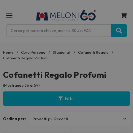
MENU
Cerca
Home
Cura Persona
Stagionali
Cofanetti Regalo
Cofanetti Regalo Profumi
Cofanetti Regalo Profumi
(Mostrando 36 di 59)
Filtri
Ordina per: