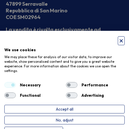
47899 Serravalle
Repubblica di San Marino
COE SM02964
La vendita è rivolta esclusivamente ad
operatori economici
We use cookies
Seguici sui social
We may place these for analysis of our visitor data, to improve our
website, show personalised content and to give you a great website
experience. For more information about the cookies we use open the
settings.
Accettiamo
Necessary
Performance
Functional
Advertising
Accept all
Privacy Policy
Cookie Policy
No, adjust