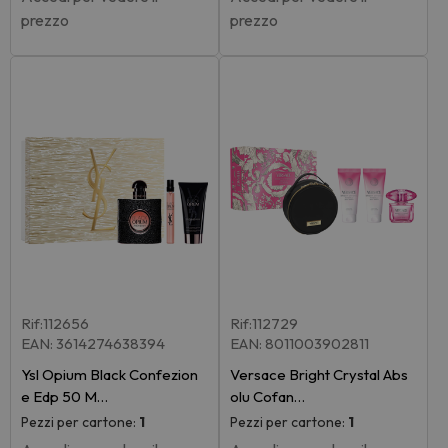
prezzo
prezzo
Rif:112656
Rif:112729
EAN: 3614274638394
EAN: 8011003902811
Ysl Opium Black Confezion
Versace Bright Crystal Abs
e Edp 50 M…
olu Cofan…
Pezzi per cartone:
1
Pezzi per cartone:
1