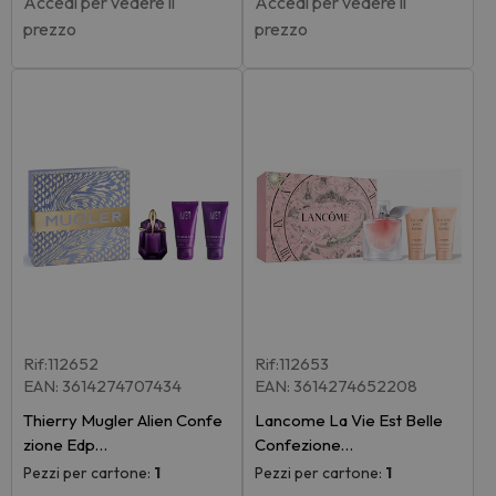
Accedi per vedere il
Accedi per vedere il
prezzo
prezzo
Rif:112652
Rif:112653
EAN: 3614274707434
EAN: 3614274652208
Thierry Mugler Alien Confe
Lancome La Vie Est Belle
zione Edp…
Confezione…
Pezzi per cartone:
1
Pezzi per cartone:
1