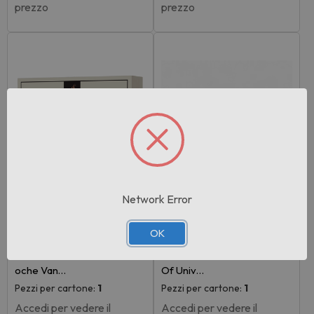
prezzo
prezzo
Network Error
Rif:112450
Rif:112453
OK
EAN: 6290362347194
EAN: 6290362347187
Lattafa Pride Cofanetto Bri
Lattafa Pride Cofanetto Art
oche Van…
Of Univ…
Pezzi per cartone:
1
Pezzi per cartone:
1
Accedi per vedere il
Accedi per vedere il