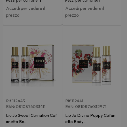
Pezzi per cartone:
1
Pezzi per cartone:
1
Accedi per vedere il
Accedi per vedere il
prezzo
prezzo
Rif:112443
Rif:112441
EAN: 0810876033411
EAN: 0810876032971
Liu Jo Sweet Carnation Cof
Liu Jo Divine Poppy Cofan
anetto Bo…
etto Body …