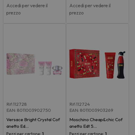
Accedi per vedere il
Accedi per vedere il
prezzo
prezzo
Rif:112728
Rif:112724
EAN: 8011003902750
EAN: 8011003903269
Versace Bright Crystal Cof
Moschino Cheap&chic Cof
anetto Ed…
anetto Edt 5…
Pezzi per cartone:
1
Pezzi per cartone:
1