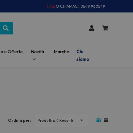
FAQ
O CHIAMACI:
0549 960549
o e Offerte
Novità
Marche
Chi
siamo
Ordina per: