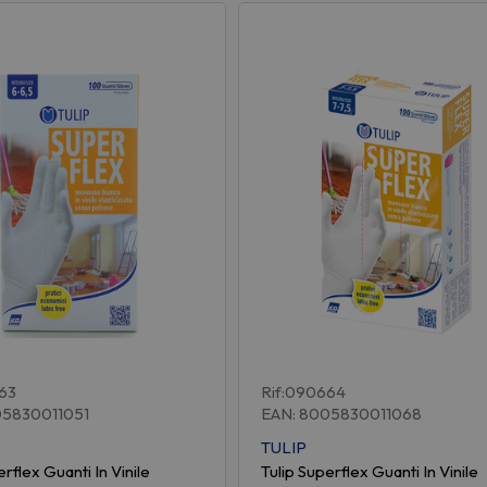
63
Rif:090664
05830011051
EAN: 8005830011068
TULIP
erflex Guanti In Vinile
Tulip Superflex Guanti In Vinile