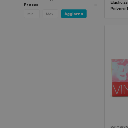
Elastici
Prezzo
Polvere 
Aggiorna
Rif:090