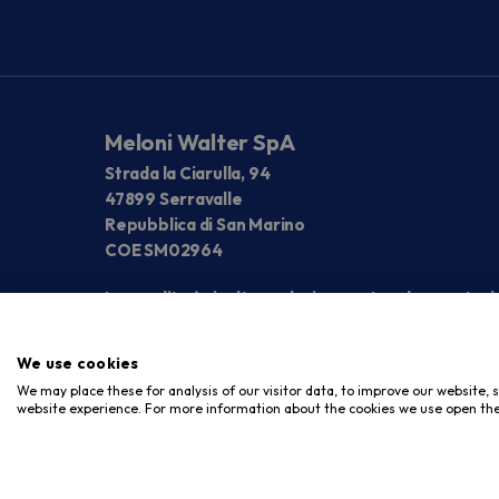
Meloni Walter SpA
Strada la Ciarulla, 94
47899 Serravalle
Repubblica di San Marino
COE SM02964
La vendita è rivolta esclusivamente ad operatori
We use cookies
We may place these for analysis of our visitor data, to improve our website,
website experience. For more information about the cookies we use open the
Copyright © 2026. Meloni Store. Tutti i diritti riservati