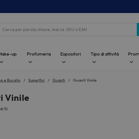
Cerca
Make-up
Profumeria
Espositori
Tipo di attività
Prom
a e Bucato
Superfici
Guanti
Guanti Vinile
 Vinile
di 5)