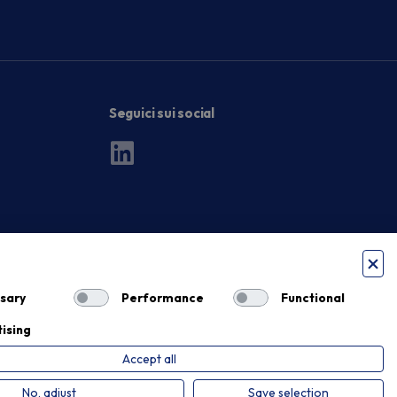
Seguici sui social
sary
Performance
Functional
ising
Accept all
Privacy Policy
Cookie Policy
No, adjust
Save selection