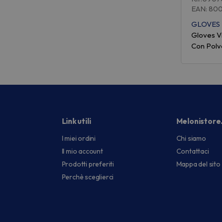
EAN: 80
GLOVES
Gloves V
Con Polve
Link utili
Melonistore
I miei ordini
Chi siamo
Il mio account
Contattaci
Prodotti preferiti
Mappa del sito
Perchè sceglierci