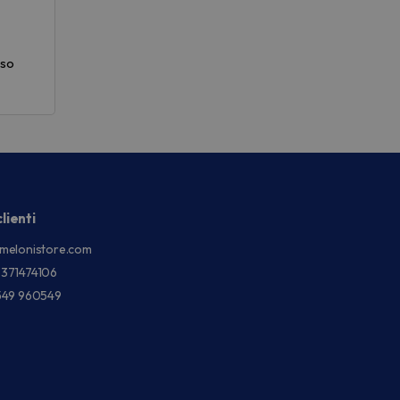
uso
lienti
melonistore.com
3371474106
549 960549