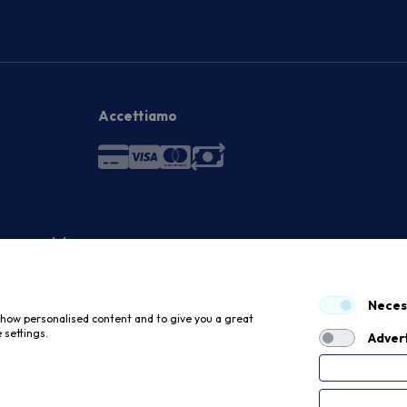
Accettiamo
 economici
Neces
 show personalised content and to give you a great
 settings.
Advert