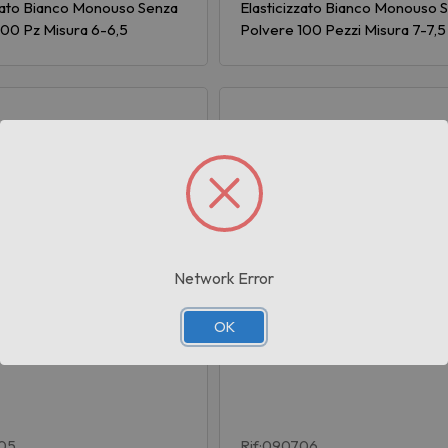
zzato Bianco Monouso Senza
Elasticizzato Bianco Monouso 
100 Pz Misura 6-6,5
Polvere 100 Pezzi Misura 7-7,5
Network Error
OK
705
Rif:090706