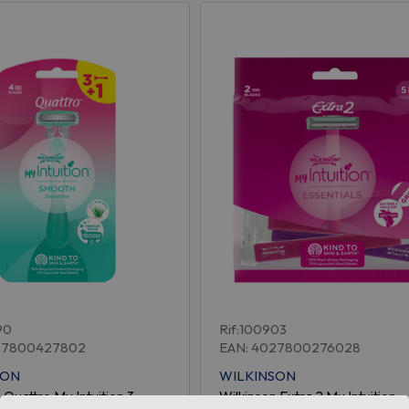
90
Rif:100903
27800427802
EAN: 4027800276028
SON
WILKINSON
 Quattro My Intuition 3
Wilkinson Extra 2 My Intuition