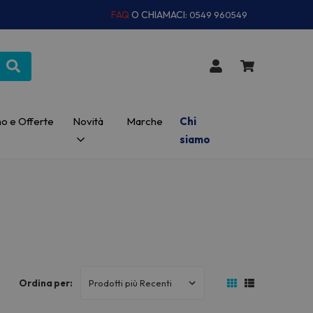
FAQ
O CHIAMACI:
0549 960549
o e Offerte
Novità
Marche
Chi
siamo
Ordina per: