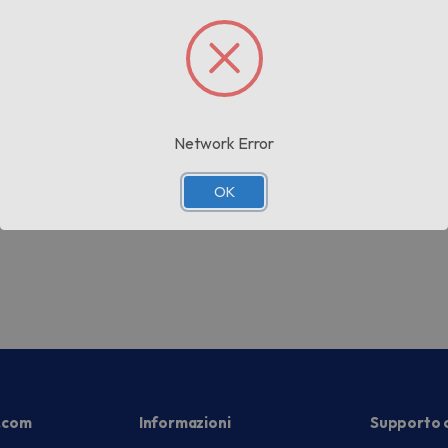
 Usa&getta Smooth Sensitive
Essentials Rasoio 5 Pezzi Donn
Network Error
OK
.com
Informazioni
Supporto c