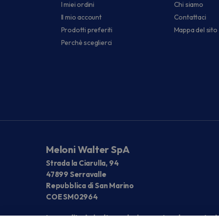
I miei ordini
Chi siamo
Il mio account
Contattaci
Prodotti preferiti
Mappa del sito
Perchè sceglierci
Meloni Walter SpA
Strada la Ciarulla, 94
47899 Serravalle
Repubblica di San Marino
COE SM02964
La vendita è rivolta esclusivamente ad operatori