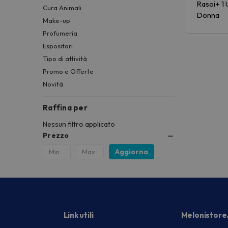
Rasoi+ 1
Cura Animali
Donna
Make-up
Profumeria
Espositori
Tipo di attività
Promo e Offerte
Novità
Raffina per
Nessun filtro applicato
Prezzo
Aggiorna
Link utili
Melonistore