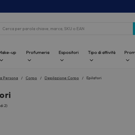
Cerca
Make-up
Profumeria
Espositori
Tipo di attività
Prom
a Persona
Corpo
Depilazione Corpo
Epilatori
ori
di 2)