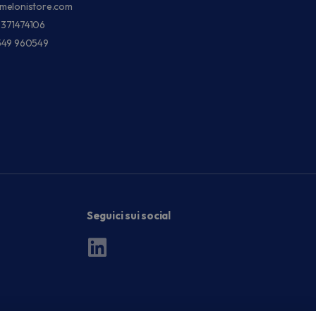
melonistore.com
3371474106
549 960549
Seguici sui social