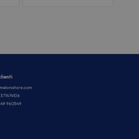
lienti
melonistore.com
3371474106
549 960549