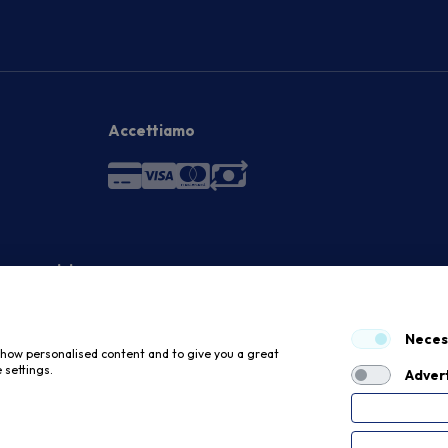
Accettiamo
 economici
Neces
 show personalised content and to give you a great
 settings.
Advert