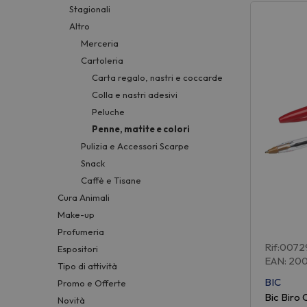
Stagionali
Altro
Merceria
Cartoleria
Carta regalo, nastri e coccarde
Colla e nastri adesivi
Peluche
Penne, matite e colori
Pulizia e Accessori Scarpe
Snack
Caffè e Tisane
Cura Animali
Make-up
Profumeria
Rif:007
Espositori
EAN: 20
Tipo di attività
BIC
Promo e Offerte
Bic Biro 
Novità