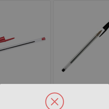
290
Rif:007291
072902
EAN: 20072919
BIC
Cristal Rosse
Bic Biro Cristal Nere