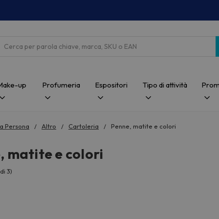
Cerca
Make-up
Profumeria
Espositori
Tipo di attività
Prom
a Persona
Altro
Cartoleria
Penne, matite e colori
 matite e colori
di 3)