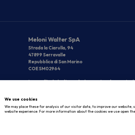
Meloni Walter SpA
Strada la Ciarulla, 94
47899 Serravalle
Repubblica di San Marino
COE SM02964
La vendita è rivolta esclusivamente ad operatori
We use cookies
We may place these for analysis of our visitor data, to improve our website,
website experience. For more information about the cookies we use open the
Copyright © 2026. Meloni Store. Tutti i diritti riservati