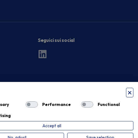
Seguici sui social
sary
Performance
Functional
ising
Accept all
Privacy Policy
Cookie Policy
No, adjust
Save selection