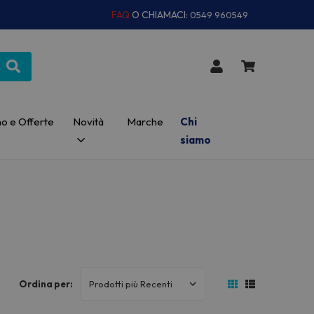
FAQ
O CHIAMACI:
0549 960549
o e Offerte
Novità
Marche
Chi
siamo
Ordina per: