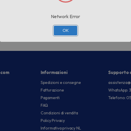
Network Error
OK
.com
Informazioni
Supporto c
Spedizioni e consegne
assistenza@
Fatturazione
WhatsApp: 
Pagamenti
Telefono: 0
FAQ
Condizioni di vendita
Policy Privacy
Informativa privacy NL