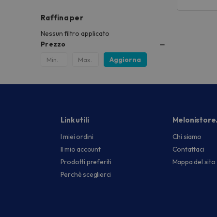
Raffina per
Nessun filtro applicato
Prezzo
Aggiorna
Link utili
Melonistore
I miei ordini
Chi siamo
Il mio account
Contattaci
Prodotti preferiti
Mappa del sito
Perchè sceglierci