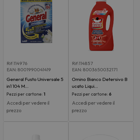
Rif:114976
Rif:114857
EAN: 8001990041419
EAN: 8003650032171
General Fusto Universale 5
Omino Bianco Detersivo B
in1 104 M…
ucato Liqui…
Pezzi per cartone:
1
Pezzi per cartone:
6
Accedi per vedere il
Accedi per vedere il
prezzo
prezzo