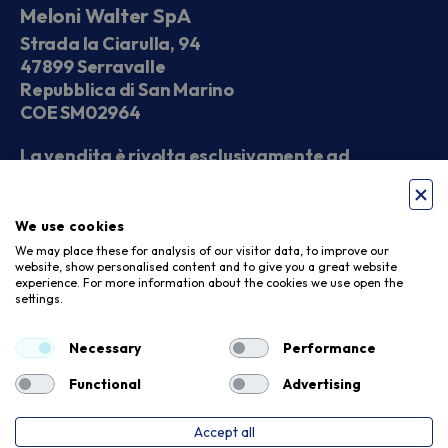
Meloni Walter SpA
Strada la Ciarulla, 94
47899 Serravalle
Repubblica di San Marino
COE SM02964
La vendita è rivolta esclusivamente ad
operatori economici
We use cookies
Seguici sui social
We may place these for analysis of our visitor data, to improve our
website, show personalised content and to give you a great website
experience. For more information about the cookies we use open the
settings.
Accettiamo
Necessary
Performance
Functional
Advertising
Accept all