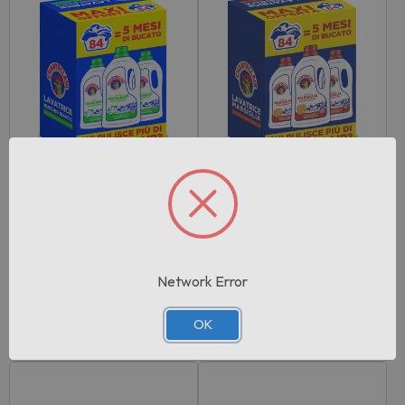
Rif:113373
Rif:113374
EAN: 8015194531409
EAN: 8015194531393
Chanteclair Detersivo Liqui
Chanteclair Detersivo Liqui
do Lavat…
do Lavat…
Network Error
Pezzi per cartone:
1
Pezzi per cartone:
1
Accedi per vedere il
Accedi per vedere il
OK
prezzo
prezzo