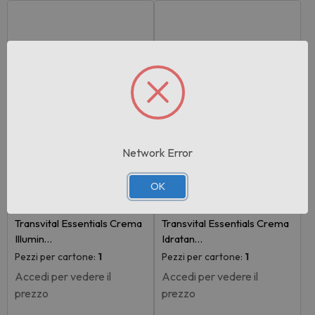
Network Error
OK
Rif:105815
Rif:105814
EAN: 7640142044338
EAN: 7640142044314
Transvital Essentials Crema
Transvital Essentials Crema
Illumin…
Idratan…
Pezzi per cartone:
1
Pezzi per cartone:
1
Accedi per vedere il
Accedi per vedere il
prezzo
prezzo