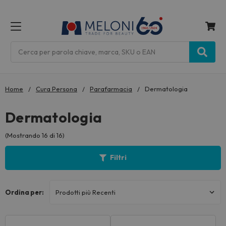
MENU
Cerca
Home
Cura Persona
Parafarmacia
Dermatologia
Dermatologia
(Mostrando 16 di 16)
Filtri
Ordina per: