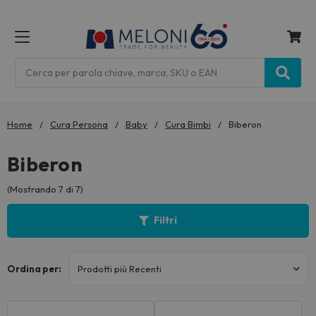
MENU
Cerca
Home
Cura Persona
Baby
Cura Bimbi
Biberon
Biberon
(Mostrando 7 di 7)
Filtri
Ordina per: