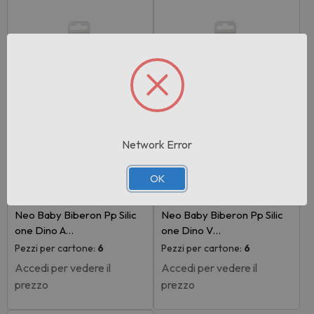
Network Error
OK
Rif:100199
Rif:100198
EAN: 8058664165490
EAN: 8058664165513
Neo Baby Biberon Pp Silic
Neo Baby Biberon Pp Silic
one Dino A…
one Dino V…
Pezzi per cartone:
6
Pezzi per cartone:
6
Accedi per vedere il
Accedi per vedere il
prezzo
prezzo