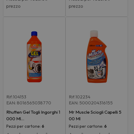
prezzo
prezzo
Rif:104153
Rif:102234
EAN: 8016565038770
EAN: 5000204316155
Rhutten Gel Togli Ingorghi 1
Mr Muscle Sciogli Capelli 5
000 Ml…
00 Ml
Pezzi per cartone:
6
Pezzi per cartone:
6