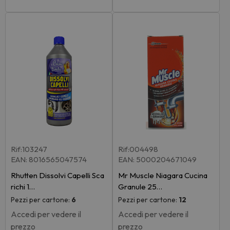
Rif:103247
Rif:004498
EAN: 8016565047574
EAN: 5000204671049
Rhutten Dissolvi Capelli Sca
Mr Muscle Niagara Cucina
richi 1…
Granule 25…
Pezzi per cartone:
6
Pezzi per cartone:
12
Accedi per vedere il
Accedi per vedere il
prezzo
prezzo