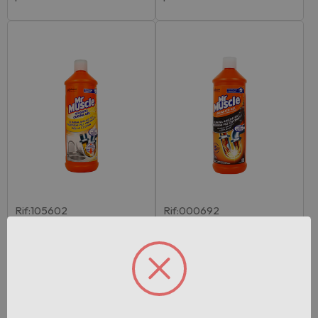
Rif:105602
Rif:000692
EAN: 5000204275773
EAN: 5000204275711
Mr Muscle Niagara Cucina
Mr Muscle Idraulico Gel 10
Gel 1000 M…
00 Ml. Di…
Pezzi per cartone:
12
Pezzi per cartone:
12
Accedi per vedere il
Accedi per vedere il
prezzo
prezzo