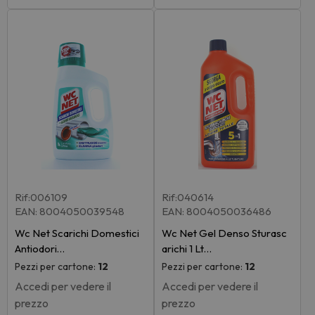
Rif:006109
Rif:040614
EAN: 8004050039548
EAN: 8004050036486
Wc Net Scarichi Domestici
Wc Net Gel Denso Sturasc
Antiodori…
arichi 1 Lt…
Pezzi per cartone:
12
Pezzi per cartone:
12
Accedi per vedere il
Accedi per vedere il
prezzo
prezzo