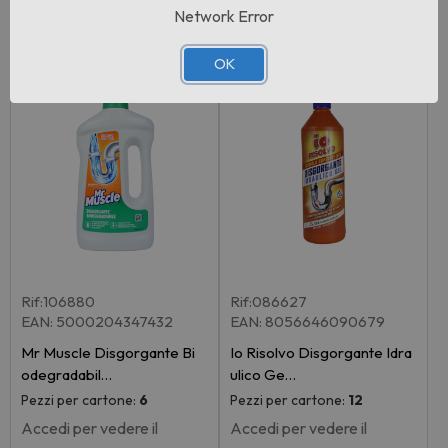
Network Error
OK
Rif:106880
Rif:086627
EAN: 5000204347432
EAN: 8056646090679
Mr Muscle Disgorgante Bi
Io Risolvo Disgorgante Idra
odegradabil…
ulico Ge…
Pezzi per cartone:
6
Pezzi per cartone:
12
Accedi per vedere il
Accedi per vedere il