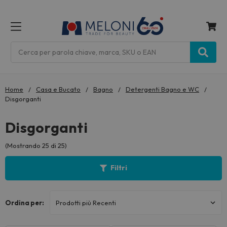
MENU
Cerca
Home
Casa e Bucato
Bagno
Detergenti Bagno e WC
Disgorganti
Disgorganti
(Mostrando 25 di 25)
Filtri
Ordina per: