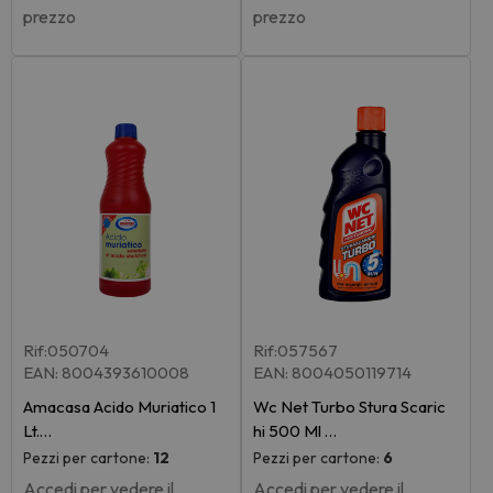
prezzo
prezzo
Rif:050704
Rif:057567
EAN: 8004393610008
EAN: 8004050119714
Amacasa Acido Muriatico 1
Wc Net Turbo Stura Scaric
Lt.…
hi 500 Ml …
Pezzi per cartone:
12
Pezzi per cartone:
6
Accedi per vedere il
Accedi per vedere il