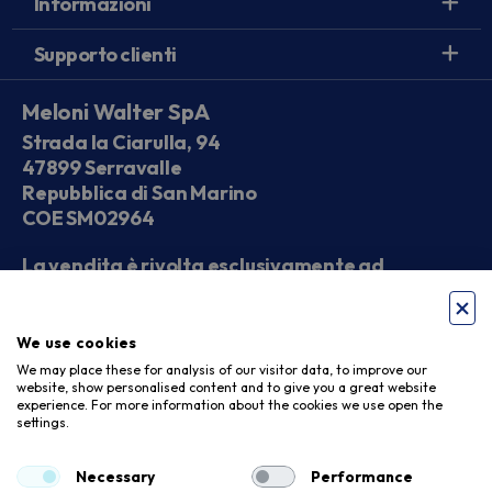
Informazioni
Supporto clienti
Meloni Walter SpA
Strada la Ciarulla, 94
47899 Serravalle
Repubblica di San Marino
COE SM02964
La vendita è rivolta esclusivamente ad
operatori economici
We use cookies
Seguici sui social
We may place these for analysis of our visitor data, to improve our
website, show personalised content and to give you a great website
experience. For more information about the cookies we use open the
settings.
Accettiamo
Necessary
Performance