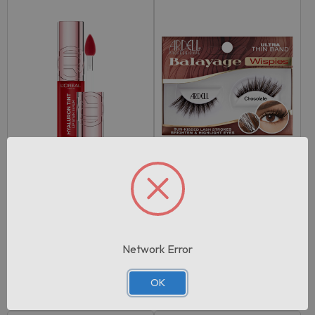
Rif:115057
Rif:115714
EAN: 3600524242800
EAN: 074764367204
L'oreal Tinta Labbra Hyalur
Ardell Balayage Wispies Ch
on Tint …
ocolate…
Network Error
Pezzi per cartone:
3
Pezzi per cartone:
4
Accedi per vedere il
Accedi per vedere il
OK
prezzo
prezzo