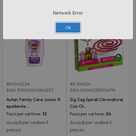
Network Error
OK
Rif:042224
Rif:104124
EAN: 5000204584257
EAN: 8004235006914
Autan Family Care Junior R
Zig Zag Spirali Citronatural
epellente…
Con Ol…
Pezzi per cartone:
12
Pezzi per cartone:
24
Accedi per vedere il
Accedi per vedere il
prezzo
prezzo