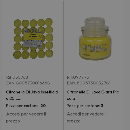
Rif:055768
Rif:097775
EAN: 8005730016668
EAN: 8005730032781
Citronella Di Java Insetticid
Citronella Di Java Giara Pic
a 25 L…
cola
Pezzi per cartone:
20
Pezzi per cartone:
3
Accedi per vedere il
Accedi per vedere il
prezzo
prezzo