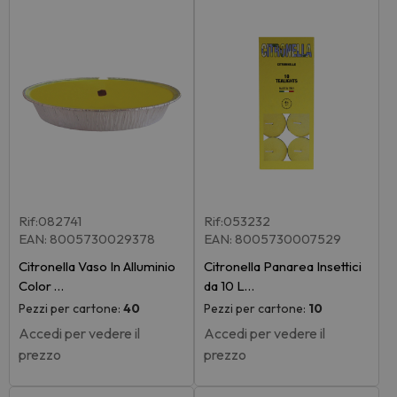
Rif:082741
Rif:053232
EAN: 8005730029378
EAN: 8005730007529
Citronella Vaso In Alluminio
Citronella Panarea Insettici
Color …
da 10 L…
Pezzi per cartone:
40
Pezzi per cartone:
10
Accedi per vedere il
Accedi per vedere il
prezzo
prezzo