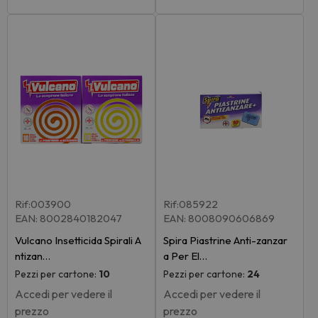
Rif:003900
Rif:085922
EAN: 8002840182047
EAN: 8008090606869
Vulcano Insetticida Spirali A
Spira Piastrine Anti-zanzar
ntizan…
a Per El…
Pezzi per cartone:
10
Pezzi per cartone:
24
Accedi per vedere il
Accedi per vedere il
prezzo
prezzo