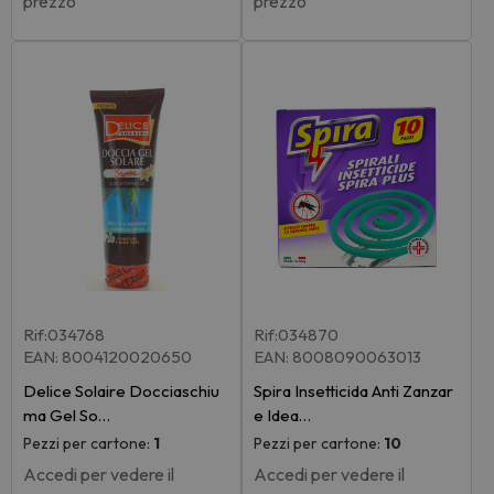
prezzo
prezzo
Rif:034768
Rif:034870
EAN: 8004120020650
EAN: 8008090063013
Delice Solaire Docciaschiu
Spira Insetticida Anti Zanzar
ma Gel So…
e Idea…
Pezzi per cartone:
1
Pezzi per cartone:
10
Accedi per vedere il
Accedi per vedere il