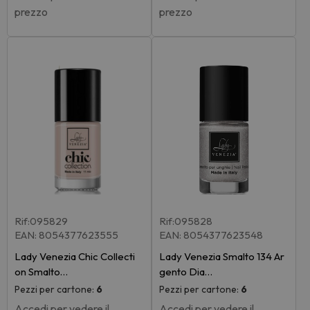
prezzo
prezzo
Rif:095829
Rif:095828
EAN: 8054377623555
EAN: 8054377623548
Lady Venezia Chic Collecti
Lady Venezia Smalto 134 Ar
on Smalto…
gento Dia…
Pezzi per cartone:
6
Pezzi per cartone:
6
Accedi per vedere il
Accedi per vedere il