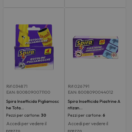
Rif:034871
Rif:026791
EAN: 8008090071100
EAN: 8008090044012
Spira Insetticida Pigliamosc
Spira Insetticida Piastrine A
he Tota…
ntizan…
Pezzi per cartone:
30
Pezzi per cartone:
6
Accedi per vedere il
Accedi per vedere il
prezzo
prezzo