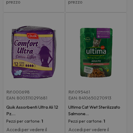
prezzo
prezzo
Rif:000698
Rif:095461
EAN: 8003110291681
EAN: 8410650270913
Quik Assorbenti Ultra Ali 12
Ultima Cat Wet Sterilizzato
Pz.…
Salmone…
Pezzi per cartone:
1
Pezzi per cartone:
1
Accedi per vedere il
Accedi per vedere il