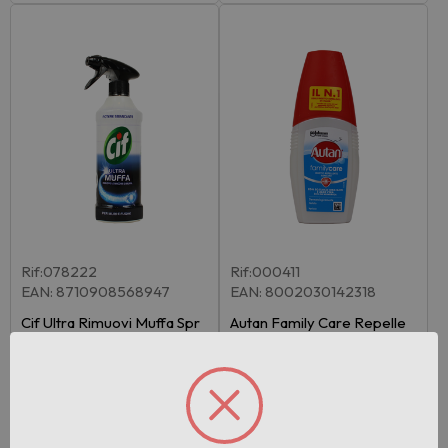
Rif:078222
Rif:000411
EAN: 8710908568947
EAN: 8002030142318
Cif Ultra Rimuovi Muffa Spr
Autan Family Care Repelle
ay 500 M…
nte Antipu…
Pezzi per cartone:
12
Pezzi per cartone:
12
Accedi per vedere il
Accedi per vedere il
prezzo
prezzo