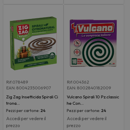
Rif:078489
Rif:004362
EAN: 8004235006907
EAN: 8002840182009
Zig Zag Insetticida Spirali Ci
Vulcano Spirali 10 Pz.classic
trona…
he Con…
Pezzi per cartone:
24
Pezzi per cartone:
24
Accedi per vedere il
Accedi per vedere il
prezzo
prezzo