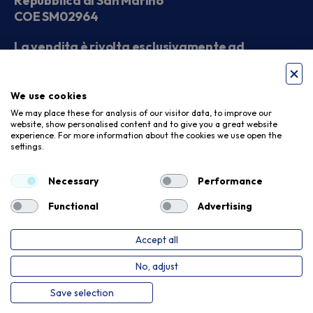
Repubblica di San Marino
COE SM02964
La vendita è rivolta esclusivamente ad
operatori economici
We use cookies
Seguici sui social
We may place these for analysis of our visitor data, to improve our
website, show personalised content and to give you a great website
experience. For more information about the cookies we use open the
settings.
Accettiamo
Necessary
Performance
Functional
Advertising
Accept all
Privacy Policy
Cookie Policy
No, adjust
Copyright © 2026. Meloni Store. Tutti i diritti riservati
Save selection