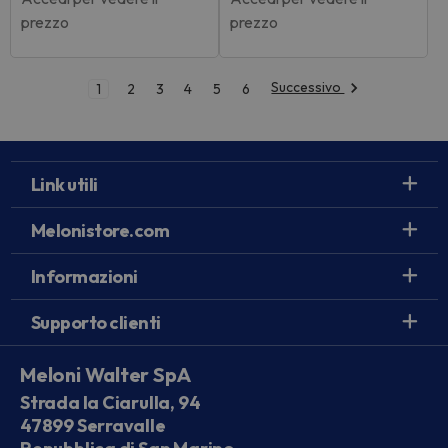
prezzo
prezzo
Successivo
1
2
3
4
5
6
Link utili
Melonistore.com
Informazioni
Supporto clienti
Meloni Walter SpA
Strada la Ciarulla, 94
47899 Serravalle