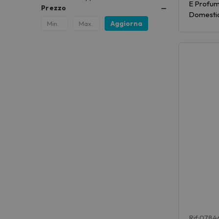
E Profuma
Prezzo
Domestic
Aggiorna
Rif:0784