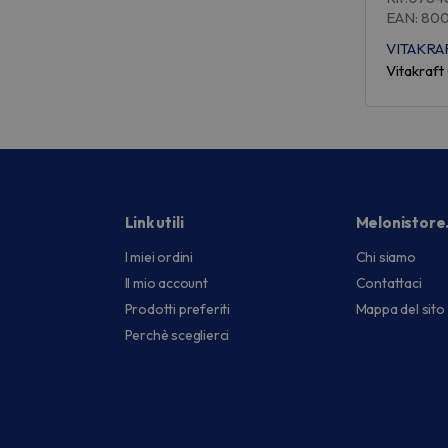
EAN: 80
VITAKRA
Vitakraf
Link utili
Melonistore
I miei ordini
Chi siamo
Il mio account
Contattaci
Prodotti preferiti
Mappa del sito
Perchè sceglierci