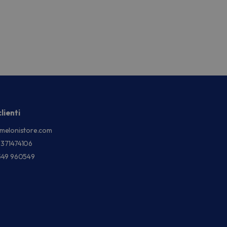
lienti
melonistore.com
3371474106
549 960549