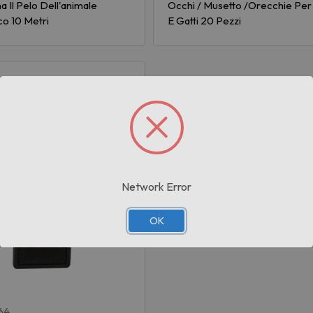
 Il Pelo Dell'animale
Occhi / Musetto /Orecchie Per
o 10 Metri
E Gatti 20 Pezzi
Network Error
OK
64