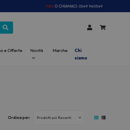
FAQ
O CHIAMACI:
0549 960549
o e Offerte
Novità
Marche
Chi
siamo
Ordina per: