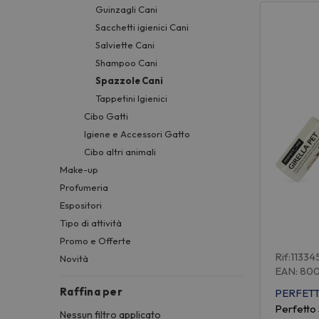
Guinzagli Cani
Sacchetti igienici Cani
Salviette Cani
Shampoo Cani
Spazzole Cani
Tappetini Igienici
Cibo Gatti
Igiene e Accessori Gatto
Cibo altri animali
Make-up
Profumeria
Espositori
Tipo di attività
Promo e Offerte
Rif:11334
Novità
EAN: 80
Raffina per
PERFET
Perfetto 
Nessun filtro applicato