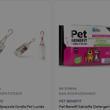
5
Rif:109896
00957013209
EAN: 8009432044165
TO
PET BENEFIT
Spazzola Girella Pet Lucida
Pet Benefit Salviette Detergent