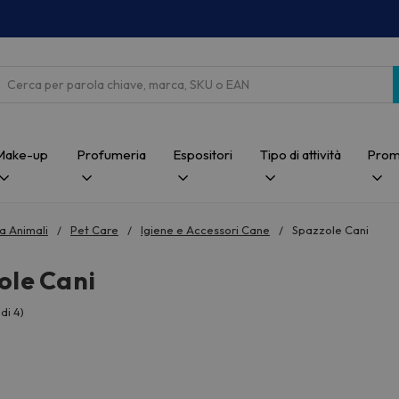
Cerca
Make-up
Profumeria
Espositori
Tipo di attività
Prom
a Animali
Pet Care
Igiene e Accessori Cane
Spazzole Cani
ole Cani
di 4)