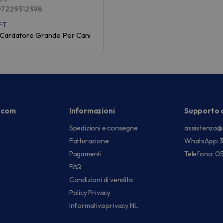
07229312398
FT
t Cardatore Grande Per Cani
.com
Informazioni
Supporto c
Spedizioni e consegne
assistenza@
Fatturazione
WhatsApp: 
Pagamenti
Telefono: 0
FAQ
Condizioni di vendita
Policy Privacy
Informativa privacy NL