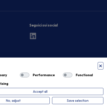
Seguici sui social
sary
Performance
Functional
ising
Accept all
Privacy Policy
Cookie Policy
No, adjust
Save selection