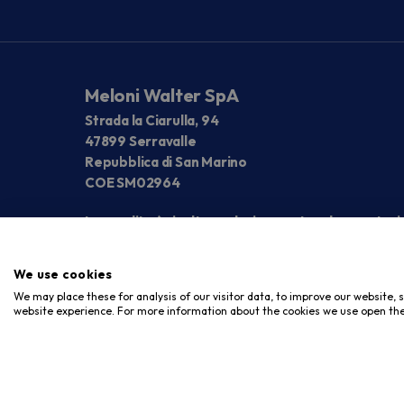
Meloni Walter SpA
Strada la Ciarulla, 94
47899 Serravalle
Repubblica di San Marino
COE SM02964
La vendita è rivolta esclusivamente ad operatori
We use cookies
We may place these for analysis of our visitor data, to improve our website,
website experience. For more information about the cookies we use open the
Copyright © 2026. Meloni Store. Tutti i diritti riservati