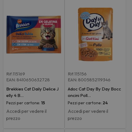
Rif:115169
Rif:115156
EAN: 8410650632728
EAN: 8005852119346
Brekkies Cat Daily Delice J
Adoc Cat Day By Day Bocc
elly 4 B…
oncini Poll…
Pezzi per cartone:
15
Pezzi per cartone:
24
Accedi per vedere il
Accedi per vedere il
prezzo
prezzo