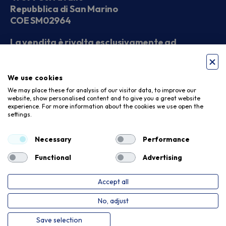
Repubblica di San Marino
COE SM02964
La vendita è rivolta esclusivamente ad
operatori economici
We use cookies
Seguici sui social
We may place these for analysis of our visitor data, to improve our
website, show personalised content and to give you a great website
experience. For more information about the cookies we use open the
settings.
Accettiamo
Necessary
Performance
Functional
Advertising
Accept all
Privacy Policy
Cookie Policy
No, adjust
Copyright © 2026. Meloni Store. Tutti i diritti riservati
Save selection