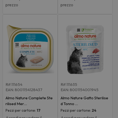
prezzo
prezzo
Rif:111654
Rif:111635
EAN: 8001154128437
EAN: 8001154001945
Almo Nature Complete Ste
Almo Nature Gatto Sterilise
rilised Mer…
d Tonno …
Pezzi per cartone:
17
Pezzi per cartone:
24
Accedi per vedere il
Accedi per vedere il