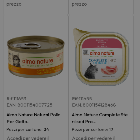
prezzo
prezzo
Rif:111653
Rif:111655
EAN: 8001154007725
EAN: 8001154128468
Almo Nature Natural Pollo
Almo Nature Complete Ste
Per Gatto…
rilised Pro…
Pezzi per cartone:
24
Pezzi per cartone:
17
Accedi per vedere il
Accedi per vedere il