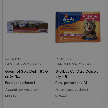
Rif:071285
Rif:115168
EAN: 8002205203219
EAN: 8410650632704
Gourmet Gold Dadini 85 G
Brekkies Cat Daily Delice J
r.x 24 (8…
elly 4 B…
Pezzi per cartone:
1
Pezzi per cartone:
15
Accedi per vedere il
Accedi per vedere il
prezzo
prezzo