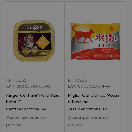
Rif:110255
Rif:113385
EAN: 8058776697346
EAN: 8007520014441
Kingar Cat Pate' Pollo Vasc
Miglior Gatto Unico Mouss
hetta 10…
e Tacchino…
Pezzi per cartone:
34
Pezzi per cartone:
12
Accedi per vedere il
Accedi per vedere il
prezzo
prezzo