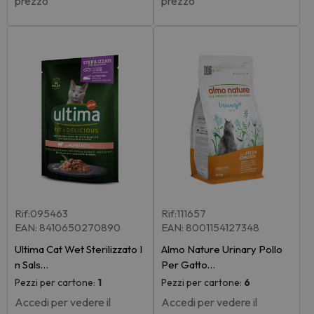
prezzo
prezzo
Rif:095463
Rif:111657
EAN: 8410650270890
EAN: 8001154127348
Ultima Cat Wet Sterilizzato I
Almo Nature Urinary Pollo
n Sals…
Per Gatto…
Pezzi per cartone:
1
Pezzi per cartone:
6
Accedi per vedere il
Accedi per vedere il