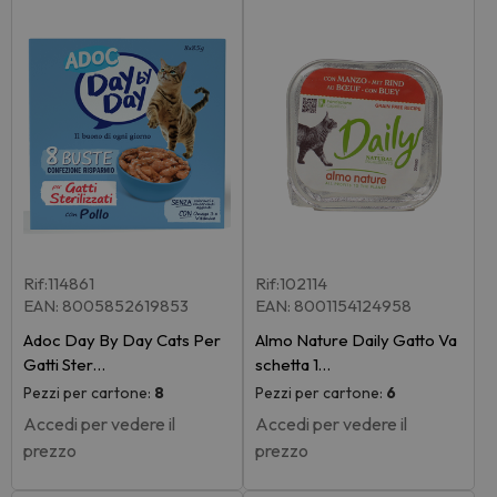
Rif:114861
Rif:102114
EAN: 8005852619853
EAN: 8001154124958
Adoc Day By Day Cats Per
Almo Nature Daily Gatto Va
Gatti Ster…
schetta 1…
Pezzi per cartone:
8
Pezzi per cartone:
6
Accedi per vedere il
Accedi per vedere il
prezzo
prezzo