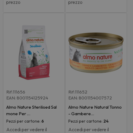
prezzo
prezzo
Rif:111656
Rif:111652
EAN: 8001154125924
EAN: 8001154007572
Almo Nature Sterilised Sal
Almo Nature Natural Tonno
mone Per …
- Gambere…
Pezzi per cartone:
6
Pezzi per cartone:
24
Accedi per vedere il
Accedi per vedere il