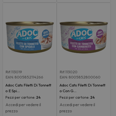
Rif:113019
Rif:113020
EAN: 8005852114266
EAN: 8005852800060
Adoc Cats Filetti Di Tonnett
Adoc Cats Filetti Di Tonnett
o E Spi…
o Con G…
Pezzi per cartone:
24
Pezzi per cartone:
24
Accedi per vedere il
Accedi per vedere il
prezzo
prezzo