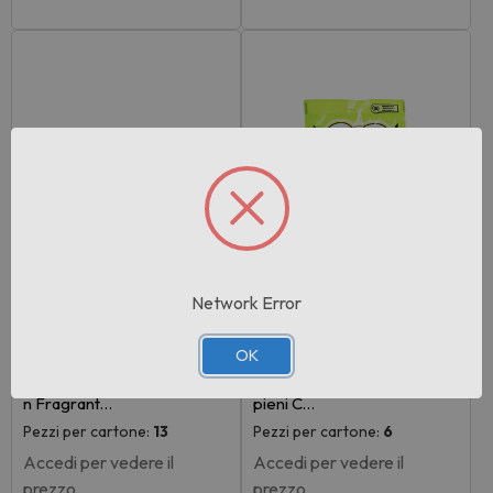
Network Error
Rif:112751
Rif:112749
EAN: 4008429171192
EAN: 5998749133378
OK
Whiskas Aromatic Selectio
Catisfactions Croccantini Ri
n Fragrant…
pieni C…
Pezzi per cartone:
13
Pezzi per cartone:
6
Accedi per vedere il
Accedi per vedere il
prezzo
prezzo