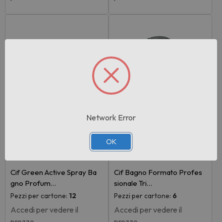
Network Error
OK
Rif:094670
Rif:083784
EAN: 8720182307835
EAN: 7615400106677
Cif Green Active Spray Ba
Cif Bagno Formato Profes
gno Profum…
sionale Tri…
Pezzi per cartone:
12
Pezzi per cartone:
6
Accedi per vedere il
Accedi per vedere il
prezzo
prezzo