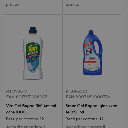
prezzo
prezzo
Rif:098819
Rif:048563
EAN: 8017331086087
EAN: 8003650000774
Vim Gel Bagno 5in1 Antical
Smac Gel Bagno Igienizzan
care 1000…
te 850 Ml
Pezzi per cartone:
12
Pezzi per cartone:
12
Accedi per vedere il
Accedi per vedere il