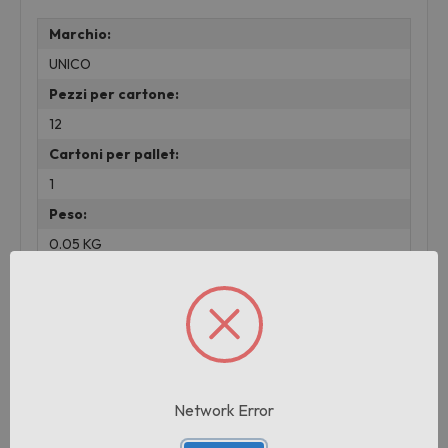
Marchio:
UNICO
Pezzi per cartone:
12
Cartoni per pallet:
1
Peso:
0.05 KG
lotto:
001
Prodotti correlati
Network Error