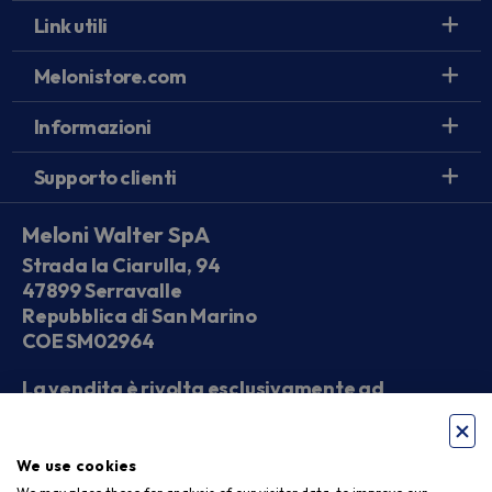
Link utili
Melonistore.com
Informazioni
Supporto clienti
Meloni Walter SpA
Strada la Ciarulla, 94
47899 Serravalle
Repubblica di San Marino
COE SM02964
La vendita è rivolta esclusivamente ad
operatori economici
We use cookies
Seguici sui social