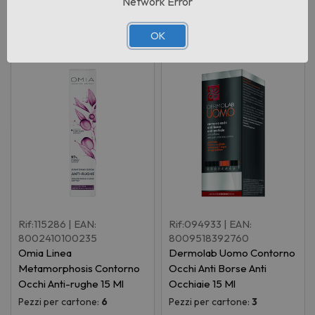
Network Error
Prodotti correlati
OK
Rif:115286
| EAN:
Rif:094933
| EAN:
8002410100235
8009518392760
Omia Linea
Dermolab Uomo Contorno
Metamorphosis Contorno
Occhi Anti Borse Anti
Occhi Anti-rughe 15 Ml
Occhiaie 15 Ml
Pezzi per cartone:
6
Pezzi per cartone:
3