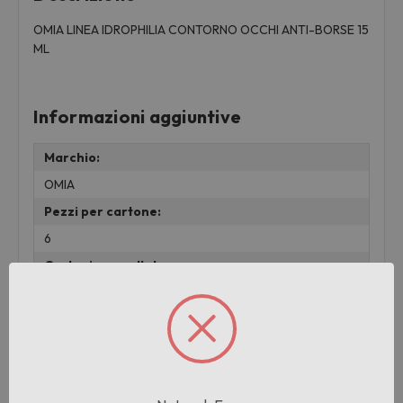
OMIA LINEA IDROPHILIA CONTORNO OCCHI ANTI-BORSE 15
ML
Informazioni aggiuntive
Marchio:
OMIA
Pezzi per cartone:
6
Cartoni per pallet:
906
Peso:
0.025 KG