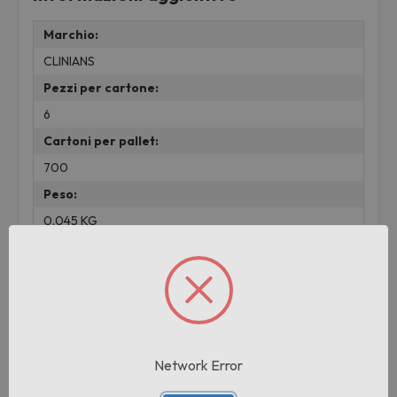
Marchio:
CLINIANS
Pezzi per cartone:
6
Cartoni per pallet:
700
Peso:
0.045 KG
lotto:
001
Prodotti correlati
Network Error