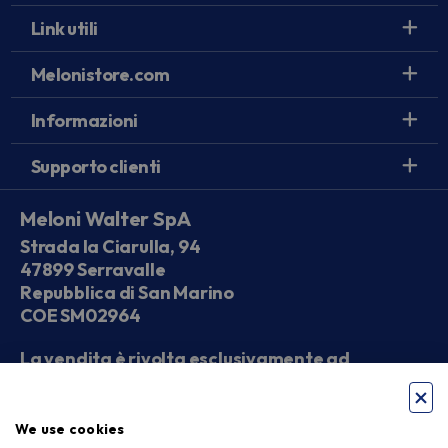
Link utili
Melonistore.com
Informazioni
Supporto clienti
Meloni Walter SpA
Strada la Ciarulla, 94
47899 Serravalle
Repubblica di San Marino
COE SM02964
La vendita è rivolta esclusivamente ad
operatori economici
We use cookies
Seguici sui social