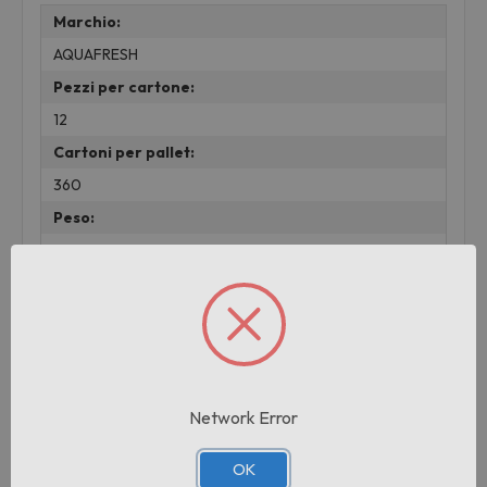
Marchio:
AQUAFRESH
Pezzi per cartone:
12
Cartoni per pallet:
360
Peso:
0.08 KG
Prodotti correlati
Network Error
OK