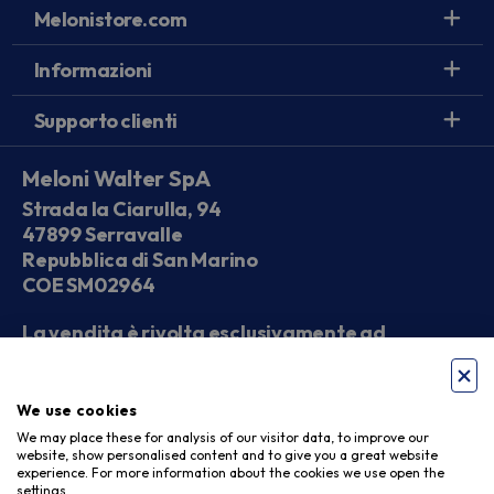
Melonistore.com
Informazioni
Supporto clienti
Meloni Walter SpA
Strada la Ciarulla, 94
47899 Serravalle
Repubblica di San Marino
COE SM02964
La vendita è rivolta esclusivamente ad
operatori economici
We use cookies
Seguici sui social
We may place these for analysis of our visitor data, to improve our
website, show personalised content and to give you a great website
experience. For more information about the cookies we use open the
settings.