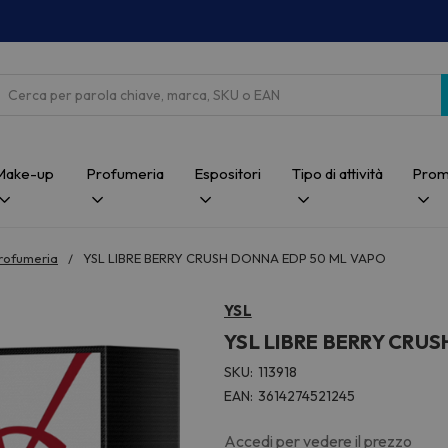
Cerca
Make-up
Profumeria
Espositori
Tipo di attività
Prom
rofumeria
YSL LIBRE BERRY CRUSH DONNA EDP 50 ML VAPO
YSL
YSL LIBRE BERRY CRU
SKU:
113918
EAN:
3614274521245
Accedi per vedere il prezzo