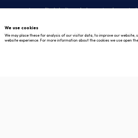
La vendita è rivolta esclusivamente ad operatori
We use cookies
We may place these for analysis of our visitor data, to improve our website,
website experience. For more information about the cookies we use open the
Copyright © 2026. Meloni Store. Tutti i diritti riservati