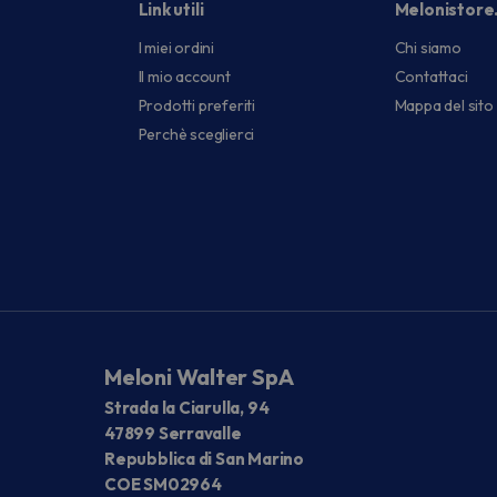
Link utili
Melonistore
I miei ordini
Chi siamo
Il mio account
Contattaci
Prodotti preferiti
Mappa del sito
Perchè sceglierci
Meloni Walter SpA
Strada la Ciarulla, 94
47899 Serravalle
Repubblica di San Marino
COE SM02964