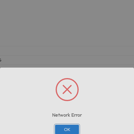
G
Prodotti correlati
Network Error
OK