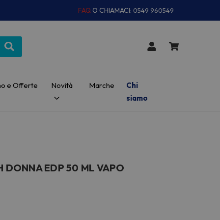
FAQ
O CHIAMACI:
0549 960549
o e Offerte
Novità
Marche
Chi
siamo
SH DONNA EDP 50 ML VAPO