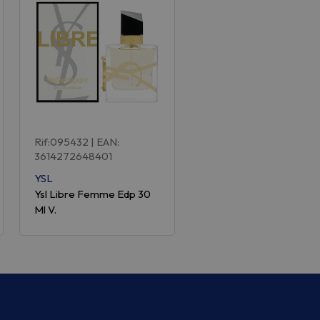
Rif:095432
| EAN:
3614272648401
YSL
Ysl Libre Femme Edp 30
Ml V.