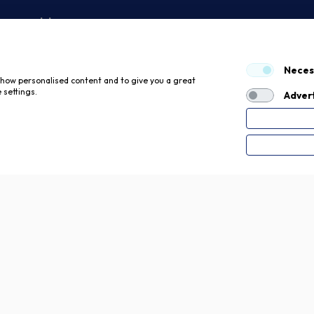
 economici
Neces
 show personalised content and to give you a great
 settings.
Advert