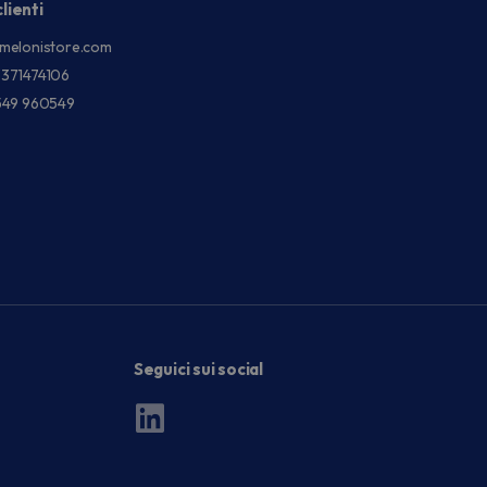
lienti
melonistore.com
3371474106
549 960549
Seguici sui social