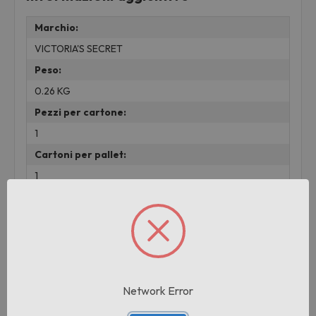
Marchio:
VICTORIA'S SECRET
Peso:
0.26 KG
Pezzi per cartone:
1
Cartoni per pallet:
1
lotto:
000
Prodotti correlati
Network Error