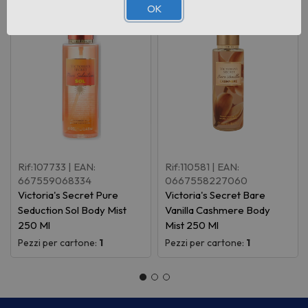
OK
Rif:107733
| EAN:
Rif:110581
| EAN:
667559068334
0667558227060
Victoria's Secret Pure
Victoria's Secret Bare
Seduction Sol Body Mist
Vanilla Cashmere Body
250 Ml
Mist 250 Ml
Pezzi per cartone:
1
Pezzi per cartone:
1