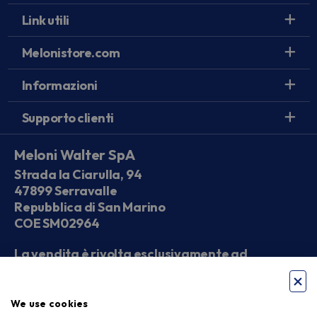
Link utili
Melonistore.com
Informazioni
Supporto clienti
Meloni Walter SpA
Strada la Ciarulla, 94
47899 Serravalle
Repubblica di San Marino
COE SM02964
La vendita è rivolta esclusivamente ad
operatori economici
We use cookies
Seguici sui social