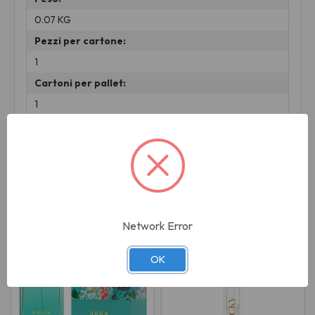
0.07 KG
Pezzi per cartone:
1
Cartoni per pallet:
1
Prodotti correlati
Network Error
OK