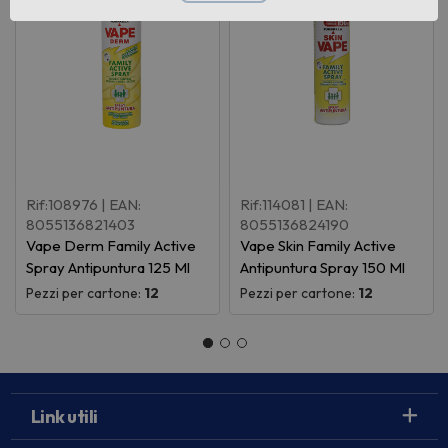
Rif:108976
| EAN:
Rif:114081
| EAN:
8055136821403
8055136824190
Vape Derm Family Active
Vape Skin Family Active
Spray Antipuntura 125 Ml
Antipuntura Spray 150 Ml
Pezzi per cartone:
12
Pezzi per cartone:
12
Link utili