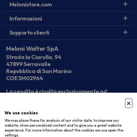
Melonistore.com
Informazioni
Supporto clienti
Meloni Walter SpA
Strada la Ciarulla, 94
47899 Serravalle
Repubblica di San Marino
COE SM02964
La vendita è rivolta esclusivamente ad
operatori economici
We use cookies
Seguici sui social
We may place these for analysis of our visitor data, to improve our
website, show personalised content and to give you a great website
experience. For more information about the cookies we use open the
settings.