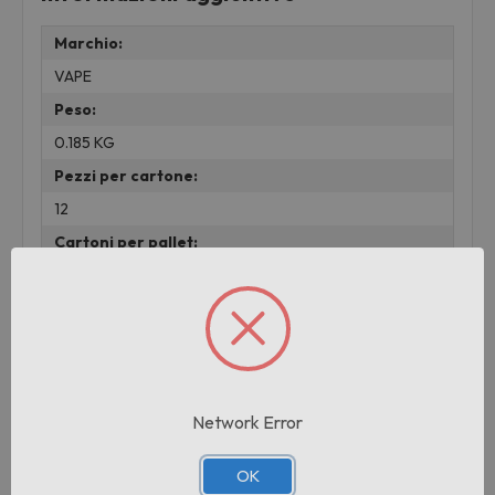
Marchio:
VAPE
Peso:
0.185 KG
Pezzi per cartone:
12
Cartoni per pallet:
160
Prodotti correlati
Network Error
OK