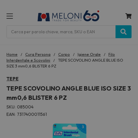
MENU
Cerca
Home
Cura Persona
Corpo
Igiene Orale
Filo
Interdentale e Scovolini
TEPE SCOVOLINO ANGLE BLUE ISO
SIZE 3 mm0,6 BLISTER 6 PZ
TEPE
TEPE SCOVOLINO ANGLE BLUE ISO SIZE 3
mm0,6 BLISTER 6 PZ
SKU:
085004
EAN:
7317400011561