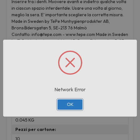
Inserire tra i denti. Muovere avanti e indietro qualche volta
in ciascun spazio interdentale. Usare una volta al giorno,
meglio la sera. E' importante scegliere la corretta misura.
Made in Sweden by TePe Munhygienprodukter AB,
Bronsåldersgatan 5, SE-213 76 Malmö
Contatto: info@tepe.com - www.tepe.com Made in Sweden
by TePe Munhygienprodukter AB, Bronsåldersgatan 5, SE-
213 76 Malmö
Contatto: info@tepe.com - www.tepe.com
Informazioni aggiuntive
Network Error
Marchio:
TEPE
OK
Peso:
0.045 KG
Pezzi per cartone:
10