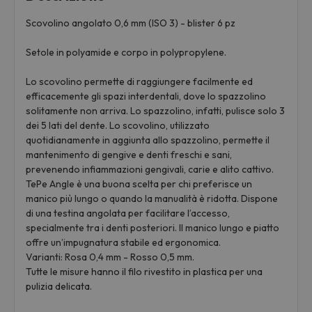
Scovolino angolato 0,6 mm (ISO 3) - blister 6 pz
Setole in polyamide e corpo in polypropylene.
Lo scovolino permette di raggiungere facilmente ed
efficacemente gli spazi interdentali, dove lo spazzolino
solitamente non arriva. Lo spazzolino, infatti, pulisce solo 3
dei 5 lati del dente. Lo scovolino, utilizzato
quotidianamente in aggiunta allo spazzolino, permette il
mantenimento di gengive e denti freschi e sani,
prevenendo infiammazioni gengivali, carie e alito cattivo.
TePe Angle è una buona scelta per chi preferisce un
manico più lungo o quando la manualità è ridotta. Dispone
di una testina angolata per facilitare l’accesso,
specialmente tra i denti posteriori. Il manico lungo e piatto
offre un’impugnatura stabile ed ergonomica.
Varianti: Rosa 0,4 mm - Rosso 0,5 mm.
Tutte le misure hanno il filo rivestito in plastica per una
pulizia delicata.