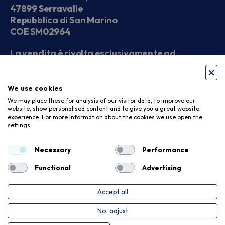
47899 Serravalle
Repubblica di San Marino
COE SM02964
La vendita è rivolta esclusivamente ad
operatori economici
We use cookies
Seguici sui social
We may place these for analysis of our visitor data, to improve our
website, show personalised content and to give you a great website
experience. For more information about the cookies we use open the
settings.
Accettiamo
Necessary
Performance
Functional
Advertising
Accept all
Privacy Policy
Cookie Policy
No, adjust