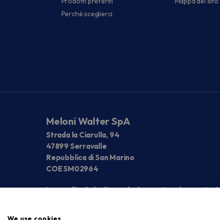
Prodotti preferiti
Mappa del sito
Perchè sceglierci
Meloni Walter SpA
Strada la Ciarulla, 94
47899 Serravalle
Repubblica di San Marino
COE SM02964
La vendita è rivolta esclusivamente ad operatori
We use cookies