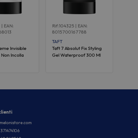
6
| EAN:
Rif:104325
| EAN:
68013
8015700167788
TAFT
reme Invisible
Taft 7 Absolut Fix Styling
l Non Incolla
Gel Waterproof 300 Ml
lienti
melonistore.com
3371474106