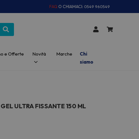
FAQ
O CHIAMACI:
0549 960549
o e Offerte
Novità
Marche
Chi
siamo
 GEL ULTRA FISSANTE 150 ML