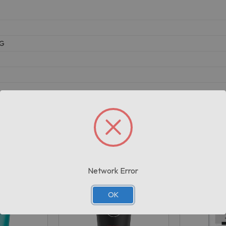
KG
Prodotti correlati
Network Error
OK