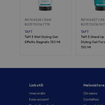
Rif:104328
| EAN:
Rif:104327
| EA
8015700167719
801570016767
TAFT
TAFT
Taft 3 Wet Styling Gel
Taft 5 Stand U
Effetto Bagnato 150 Ml
Styling Gel Fo
150 Ml
Link utili
Melonistore
I miei ordini
Chi siamo
Il mio account
Contattaci