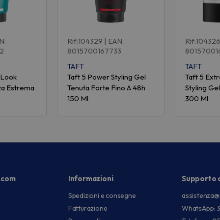
N:
Rif:104329
| EAN:
Rif:10432
2
8015700167733
80157001
TAFT
TAFT
p Look
Taft 5 Power Styling Gel
Taft 5 Ext
rza Estrema
Tenuta Forte Fino A 48h
Styling Ge
150 Ml
300 Ml
.com
Informazioni
Supporto c
Spedizioni e consegne
assistenza@
Fatturazione
WhatsApp: 