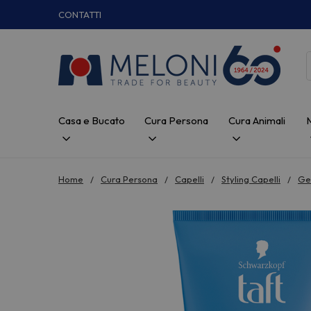
CONTATTI
Casa e Bucato
Cura Persona
Cura Animali
Home
Cura Persona
Capelli
Styling Capelli
Gel