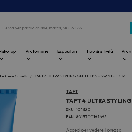
Cerca
Make-up
Profumeria
Espositori
Tipo di attività
Prom
 e Cere Capelli
TAFT 4 ULTRA STYLING GEL ULTRA FISSANTE 150 ML
TAFT
TAFT 4 ULTRA STYLING
SKU:
104330
EAN:
8015700167696
Accedi per vedere il prezzo