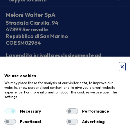
Meloni Walter SpA
Strada la Ciarulla, 94
47899 Serravalle
Repubblica di San Marino
COE SM02964
La vendita è rivolta esclusivamente ad
operatori economici
We use cookies
Seguici sui social
We may place these for analysis of our visitor data, to improve our
website, show personalised content and to give you a great website
experience. For more information about the cookies we use open the
settings.
Accettiamo
Necessary
Performance
Functional
Advertising