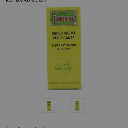
EAN:
8009335003047