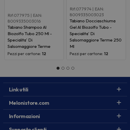
Rif:077974
| EAN:
8009335003023
Rif:077975
| EAN:
Tabiano Docciaschiuma
8009335003016
Tabiano Shampoo Al
Gel Al Biozolfo Tubo -
Biozolfo Tubo 250 Ml -
Specialita' Di
Specialita' Di
Salsomaggiore Terme 250
Salsomaggiore Terme
Ml
Pezzi per cartone:
12
Pezzi per cartone:
12
Link utili
Melonistore.com
Informazioni
Supporto clienti