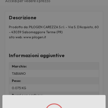
Accedi per vedere il prezzo
Descrizione
Prodotto da: PILOGEN CAREZZA S.r.l. - Via S. D'Acquisto, 60
- 43039 Salsomaggiore Terme (PR)
sito web: www.pilogen.it
Informazioni aggiuntive
Marchio:
TABIANO
Peso:
0.075 KG
Pezzi per cartone:
3