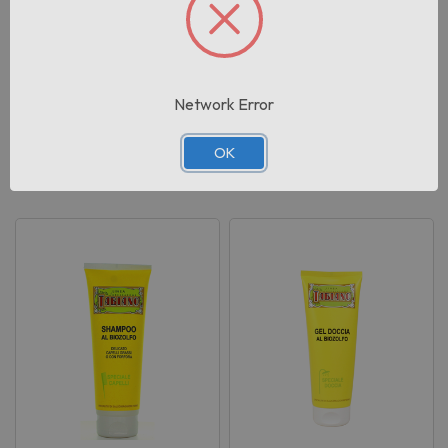
Cartoni per pallet:
245
lotto:
002
Network Error
OK
Prodotti correlati