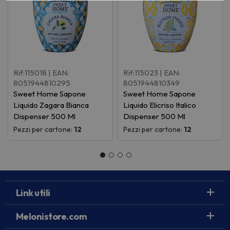
Rif:115018
| EAN:
Rif:115023
| EAN:
8051944810295
8051944810349
Sweet Home Sapone
Sweet Home Sapone
Liquido Zagara Bianca
Liquido Elicriso Italico
Dispenser 500 Ml
Dispenser 500 Ml
Pezzi per cartone:
12
Pezzi per cartone:
12
Link utili
Melonistore.com