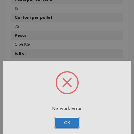
12
Cartoni per pallet:
72
Peso:
0.54 KG
lotto:
001
Prodotti correlati
Network Error
OK