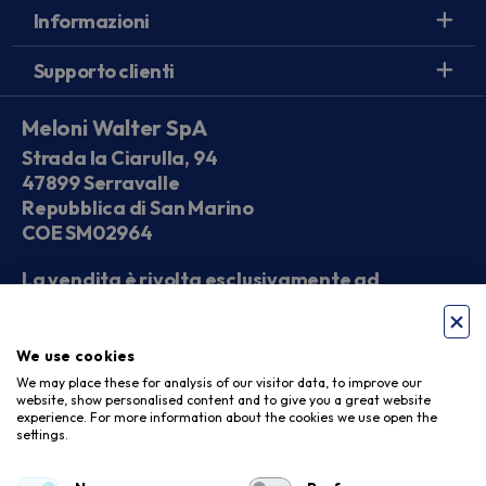
Informazioni
Supporto clienti
Meloni Walter SpA
Strada la Ciarulla, 94
47899 Serravalle
Repubblica di San Marino
COE SM02964
La vendita è rivolta esclusivamente ad
operatori economici
We use cookies
Seguici sui social
We may place these for analysis of our visitor data, to improve our
website, show personalised content and to give you a great website
experience. For more information about the cookies we use open the
settings.
Accettiamo