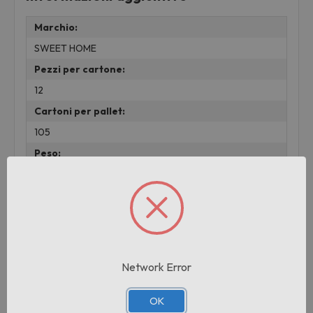
Marchio:
SWEET HOME
Pezzi per cartone:
12
Cartoni per pallet:
105
Peso:
0.22 KG
Prodotti correlati
Network Error
OK