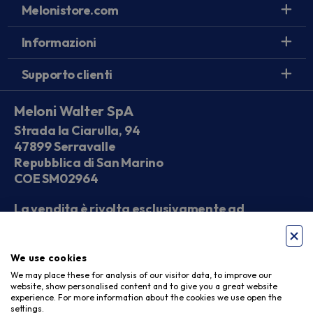
Melonistore.com
Informazioni
Supporto clienti
Meloni Walter SpA
Strada la Ciarulla, 94
47899 Serravalle
Repubblica di San Marino
COE SM02964
La vendita è rivolta esclusivamente ad
operatori economici
We use cookies
Seguici sui social
We may place these for analysis of our visitor data, to improve our
website, show personalised content and to give you a great website
experience. For more information about the cookies we use open the
settings.