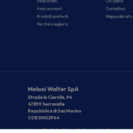
I miei ordini
Chi siamo
Il mio account
Contattaci
Prodotti preferiti
Mappa del sito
Perchè sceglierci
Meloni Walter SpA
Strada la Ciarulla, 94
47899 Serravalle
Repubblica di San Marino
COE SM02964
La vendita è rivolta esclusivamente ad operatori