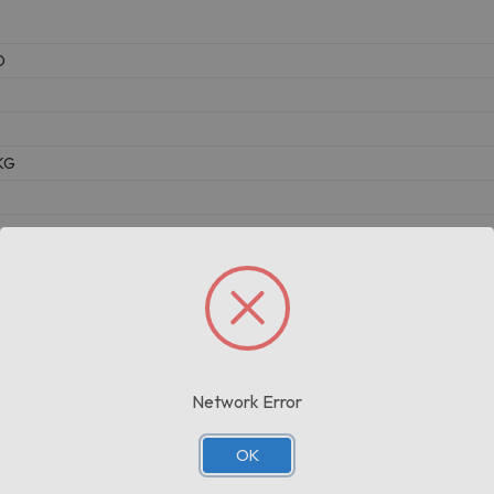
O
KG
Prodotti correlati
Network Error
OK