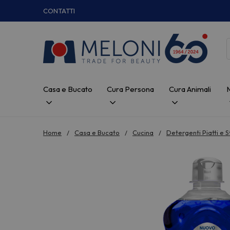
CONTATTI
Casa e Bucato
Cura Persona
Cura Animali
Home
Casa e Bucato
Cucina
Detergenti Piatti e S