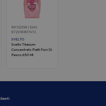
Rif:112358
| EAN:
8720181817472
SVELTO
Svelto Titanium
Concentrato Piatti Fiori Di
Pesco 650 Ml
lienti