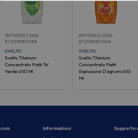
Rif:112359
| EAN:
Rif:112362
| EAN:
8720181817489
8720181817496
SVELTO
SVELTO
Svelto Titanium
Svelto Titanium
Concentrato Piatti Te'
Concentrato Piatti
Verde 650 Ml
Esplosione D'agrumi 650
Ml
.com
Informazioni
Supporto c