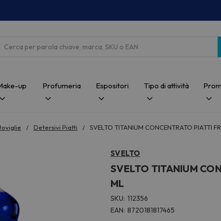
Cerca
Make-up
Profumeria
Espositori
Tipo di attività
Prom
toviglie
Detersivi Piatti
SVELTO TITANIUM CONCENTRATO PIATTI FR
SVELTO
SVELTO TITANIUM CON
ML
SKU:
112356
EAN:
8720181817465