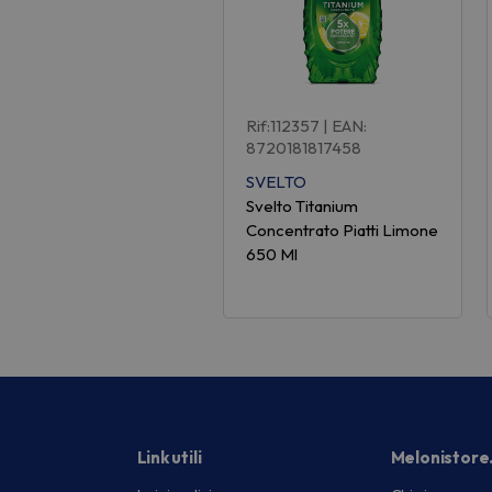
Rif:112357
| EAN:
8720181817458
SVELTO
Svelto Titanium
Concentrato Piatti Limone
650 Ml
Link utili
Melonistore