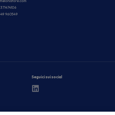
melonistore.com
3371474106
549 960549
Seguici sui social