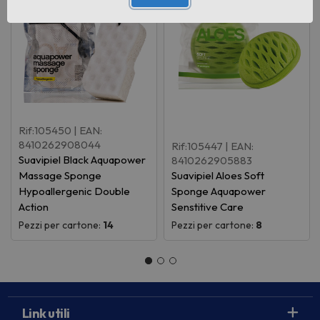
Rif:105450
| EAN:
8410262908044
Rif:105447
| EAN:
Suavipiel Black Aquapower
8410262905883
Massage Sponge
Suavipiel Aloes Soft
Hypoallergenic Double
Sponge Aquapower
Action
Senstitive Care
Pezzi per cartone:
14
Pezzi per cartone:
8
Link utili