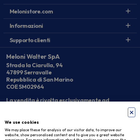
Melonistore.com
Informazioni
Supporto clienti
Meloni Walter SpA
Strada la Ciarulla, 94
47899 Serravalle
Repubblica di San Marino
COE SM02964
La vendita è rivolta esclusivamente ad
operatori economici
We use cookies
Seguici sui social
We may place these for analysis of our visitor data, to improve our
website, show personalised content and to give you a great website
experience. For more information about the cookies we use open the