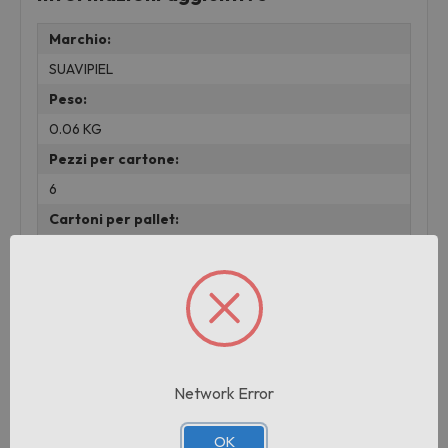
Marchio:
SUAVIPIEL
Peso:
0.06 KG
Pezzi per cartone:
6
Cartoni per pallet:
192
Prodotti correlati
Network Error
OK