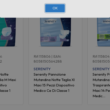
OK
N:
Rif:115806
| EAN:
Rif:115804
2
8058150564288
80581505
SERENITY
SERENITY
 Notte
Serenity Pannolone
Serenity 
lia M Maxi
Mutandina Notte Taglia Xl
Mutandina
itivo
Maxi 15 Pezzi Dispositivo
Traspirant
lasse 1
Medico Ce Di Classe 1
Maxi 14 Pe
Medic…