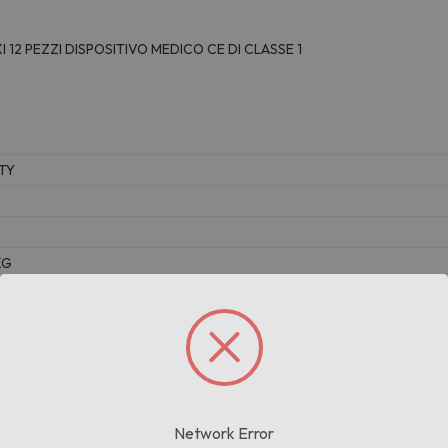
 12 PEZZI DISPOSITIVO MEDICO CE DI CLASSE 1
TY
KG
Prodotti correlati
Network Error