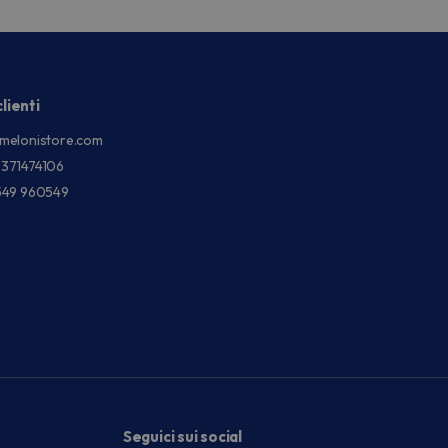
lienti
melonistore.com
3371474106
549 960549
Seguici sui social