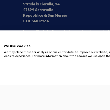
Strada la Ciarulla, 94
47899 Serravalle
Repubblica di San Marino
COE SM02964
La vendita è rivolta esclusivamente ad operatori
We use cookies
We may place these for analysis of our visitor data, to improve our website,
website experience. For more information about the cookies we use open the
Copyright © 2026. Meloni Store. Tutti i diritti riservati