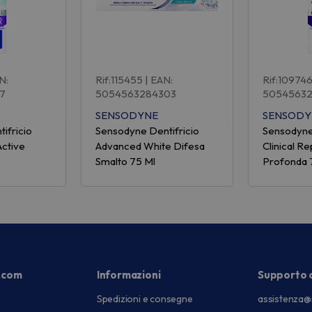
N:
Rif:115455
| EAN:
Rif:10974
7
5054563284303
50545632
SENSODYNE
SENSODY
ifricio
Sensodyne Dentifricio
Sensodyne
Active
Advanced White Difesa
Clinical Re
Smalto 75 Ml
Profonda 
.com
Informazioni
Supporto c
Spedizioni e consegne
assistenza@