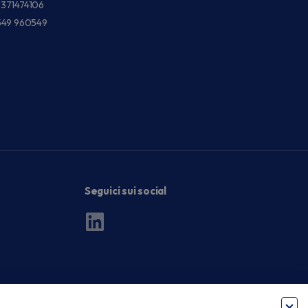
3371474106
549 960549
Seguici sui social