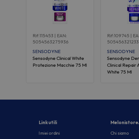
Rif:115453
| EAN:
Rif:109745
| EA
5054563275936
505456321233
SENSODYNE
SENSODYNE
Sensodyne Clinical White
Sensodyne Dent
Protezione Macchie 75 Ml
Clinical Repair 
White 75 Ml
Link utili
Melonistore
I miei ordini
Chi siamo