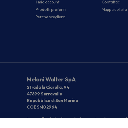
Il mio account
Contattaci
Prodotti preferiti
Mappa del sito
Perchè sceglierci
Meloni Walter SpA
Strada la Ciarulla, 94
47899 Serravalle
Repubblica di San Marino
COE SM02964
La vendita è rivolta esclusivamente ad operatori