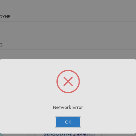
DYNE
KG
Prodotti correlati
Network Error
OK