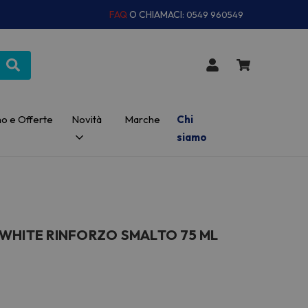
FAQ
O CHIAMACI:
0549 960549
o e Offerte
Novità
Marche
Chi
siamo
WHITE RINFORZO SMALTO 75 ML