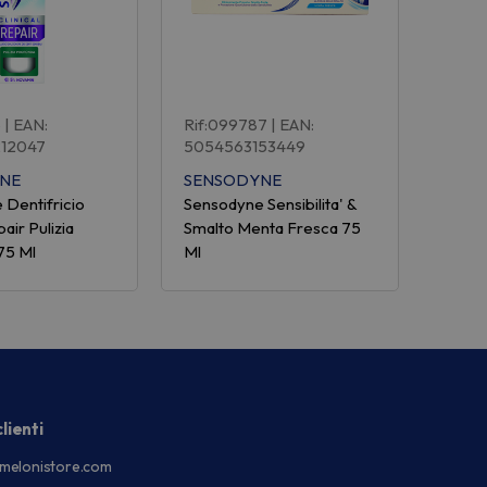
6
| EAN:
Rif:099787
| EAN:
12047
5054563153449
NE
SENSODYNE
 Dentifricio
Sensodyne Sensibilita' &
pair Pulizia
Smalto Menta Fresca 75
75 Ml
Ml
lienti
melonistore.com