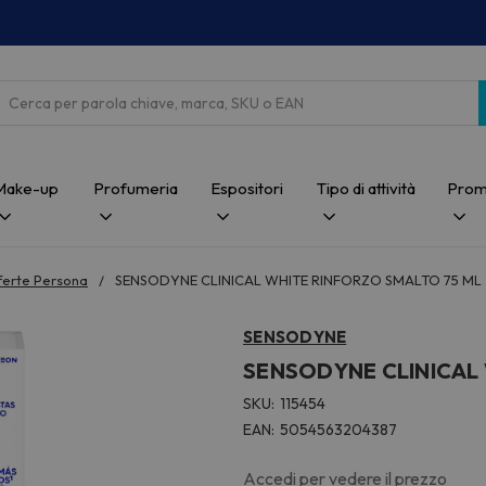
Cerca
Make-up
Profumeria
Espositori
Tipo di attività
Prom
ferte Persona
SENSODYNE CLINICAL WHITE RINFORZO SMALTO 75 ML
SENSODYNE
SENSODYNE CLINICAL 
SKU:
115454
EAN:
5054563204387
Accedi per vedere il prezzo