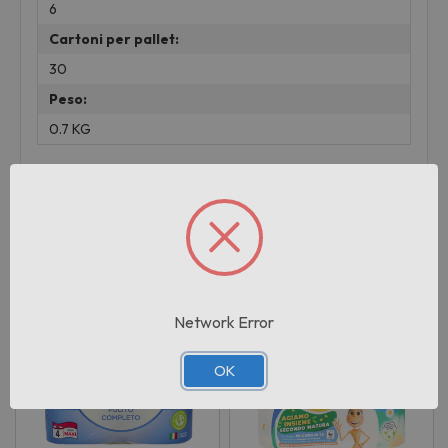
6
Cartoni per pallet:
30
Peso:
0.7 KG
Prodotti correlati
Network Error
OK