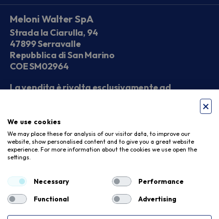
Meloni Walter SpA
Strada la Ciarulla, 94
47899 Serravalle
Repubblica di San Marino
COE SM02964
La vendita è rivolta esclusivamente ad
operatori economici
We use cookies
Seguici sui social
We may place these for analysis of our visitor data, to improve our
website, show personalised content and to give you a great website
experience. For more information about the cookies we use open the
settings.
Accettiamo
Necessary
Performance
Functional
Advertising