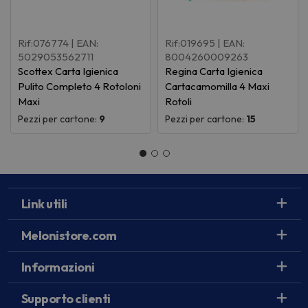
Rif:076774
| EAN:
Rif:019695
| EAN:
5029053562711
8004260009263
Scottex Carta Igienica
Regina Carta Igienica
Pulito Completo 4 Rotoloni
Cartacamomilla 4 Maxi
Maxi
Rotoli
Pezzi per cartone:
9
Pezzi per cartone:
15
Link utili
Melonistore.com
Informazioni
Supporto clienti