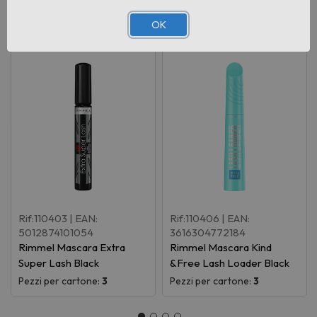
Prodotti correlati
OK
Rif:110403
| EAN:
Rif:110406
| EAN:
5012874101054
3616304772184
Rimmel Mascara Extra
Rimmel Mascara Kind
Super Lash Black
&Free Lash Loader Black
Pezzi per cartone:
3
Pezzi per cartone:
3