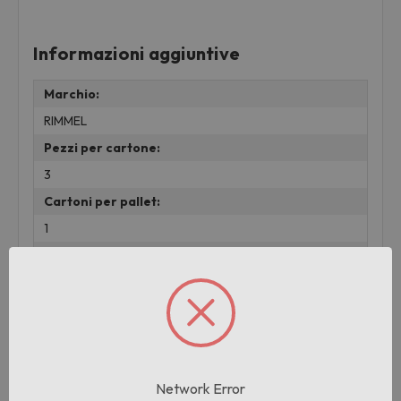
Informazioni aggiuntive
Marchio:
RIMMEL
Pezzi per cartone:
3
Cartoni per pallet:
1
Peso:
0.01 KG
lotto:
001
Network Error