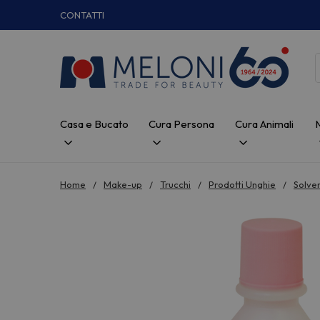
CONTATTI
Casa e Bucato
Cura Persona
Cura Animali
Home
Make-up
Trucchi
Prodotti Unghie
Solve