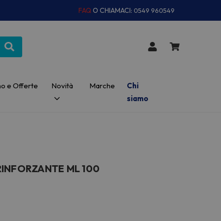
FAQ
O CHIAMACI:
0549 960549
o e Offerte
Novità
Marche
Chi
siamo
RINFORZANTE ML 100