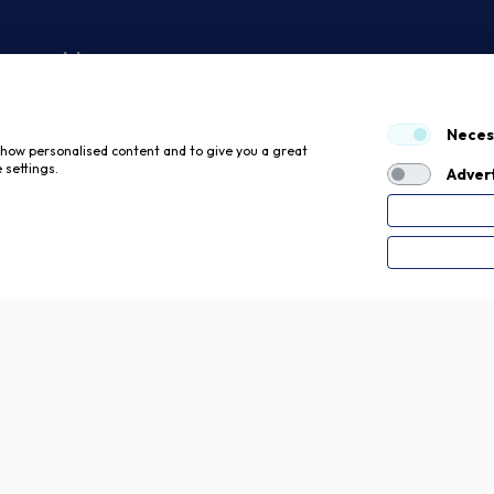
 economici
Neces
 show personalised content and to give you a great
 settings.
Advert