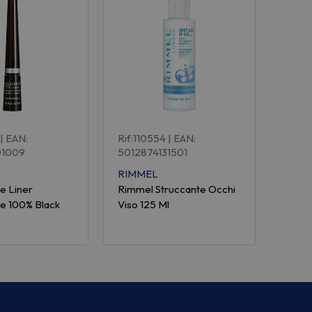
| EAN:
Rif:110554
| EAN:
01009
5012874131501
RIMMEL
e Liner
Rimmel Struccante Occhi
e 100% Black
Viso 125 Ml