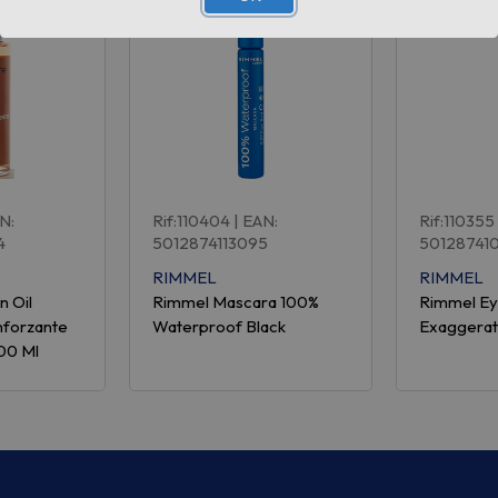
AN:
Rif:110404
| EAN:
Rif:110355
4
5012874113095
50128741
RIMMEL
RIMMEL
n Oil
Rimmel Mascara 100%
Rimmel Ey
nforzante
Waterproof Black
Exaggerat
100 Ml