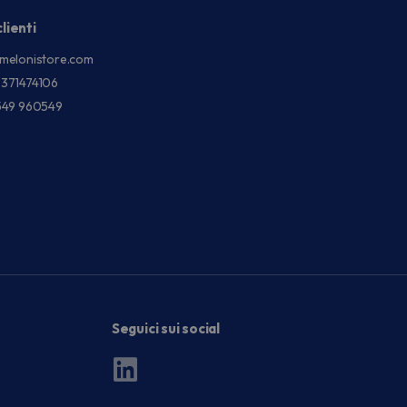
lienti
melonistore.com
3371474106
549 960549
Seguici sui social