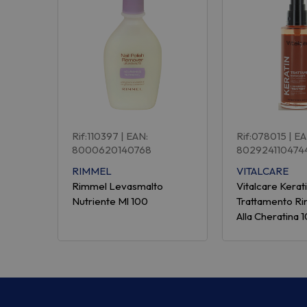
Rif:110397
| EAN:
Rif:078015
| E
8000620140768
802924110474
RIMMEL
VITALCARE
Rimmel Levasmalto
Vitalcare Kerati
Nutriente Ml 100
Trattamento Ri
Alla Cheratina 