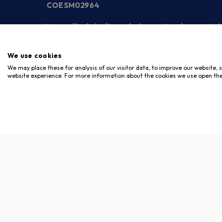
COE SM02964
La vendita è rivolta esclusivamente ad operatori
We use cookies
We may place these for analysis of our visitor data, to improve our website,
website experience. For more information about the cookies we use open the
Copyright © 2026. Meloni Store. Tutti i diritti riservati