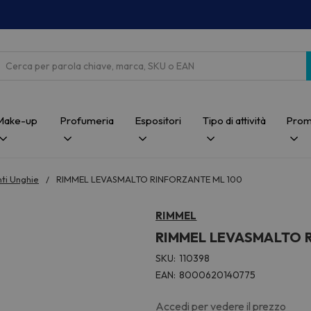
Cerca
Make-up
Profumeria
Espositori
Tipo di attività
Prom
nti Unghie
RIMMEL LEVASMALTO RINFORZANTE ML 100
RIMMEL
RIMMEL LEVASMALTO 
SKU:
110398
EAN:
8000620140775
Accedi per vedere il prezzo