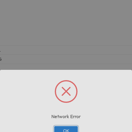
L
G
Prodotti correlati
Network Error
OK