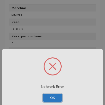
Marchio:
RIMMEL
Peso:
0.01 KG
Pezzi per cartone:
3
Cartoni per pallet:
1
Prodotti correlati
Network Error
OK