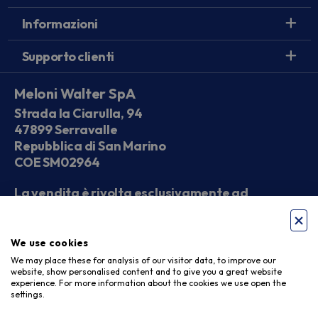
Informazioni
Supporto clienti
Meloni Walter SpA
Strada la Ciarulla, 94
47899 Serravalle
Repubblica di San Marino
COE SM02964
La vendita è rivolta esclusivamente ad
operatori economici
We use cookies
Seguici sui social
We may place these for analysis of our visitor data, to improve our
website, show personalised content and to give you a great website
experience. For more information about the cookies we use open the
settings.