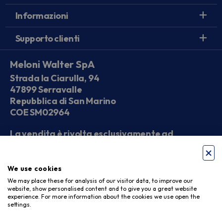
Informazioni
Supporto clienti
Meloni Walter SpA
Strada la Ciarulla, 94
47899 Serravalle
Repubblica di San Marino
COE SM02964
La vendita è rivolta esclusivamente ad
operatori economici
We use cookies
Seguici sui social
We may place these for analysis of our visitor data, to improve our
website, show personalised content and to give you a great website
experience. For more information about the cookies we use open the
settings.