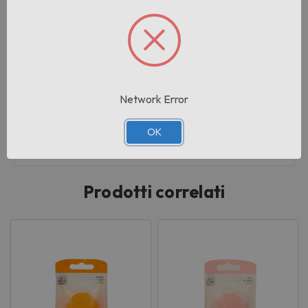
REAL TECHNIQUES
Peso:
0.015 KG
Pezzi per cartone:
2
Network Error
Cartoni per pallet:
OK
8
Prodotti correlati