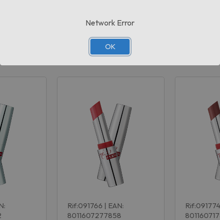
Network Error
OK
Prodotti correlati
N:
Rif:091766
| EAN:
Rif:09177
2
8011607277858
80116071