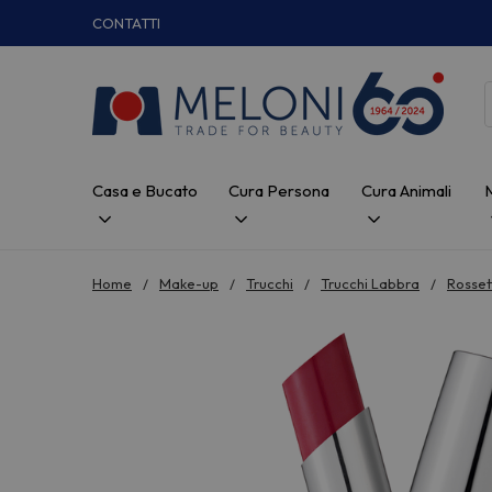
CONTATTI
Casa e Bucato
Cura Persona
Cura Animali
Home
Make-up
Trucchi
Trucchi Labbra
Rosset