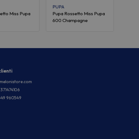
PUPA
etto Miss Pupa
Pupa Rossetto Miss Pupa
600 Champagne
lienti
melonistore.com
3371474106
549 960549