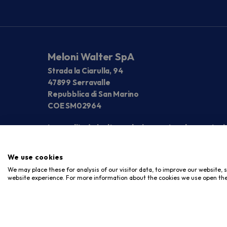
Meloni Walter SpA
Strada la Ciarulla, 94
47899 Serravalle
Repubblica di San Marino
COE SM02964
La vendita è rivolta esclusivamente ad operatori
We use cookies
We may place these for analysis of our visitor data, to improve our website,
website experience. For more information about the cookies we use open the
Copyright © 2026. Meloni Store. Tutti i diritti riservati