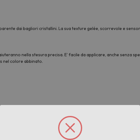
arente dai bagliori cristallini. La sua texture gelée, scorrevole e senso
aiuteranno nella stesura precisa. E’ facile da applicare, anche senza spec
s nel colore abbinato.
G