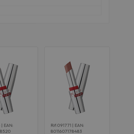
4
| EAN:
Rif:091771
| EAN:
78520
8011607178483