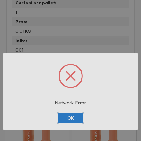
Cartoni per pallet:
1
Peso:
0.01 KG
lotto:
001
Prodotti correlati
Network Error
OK