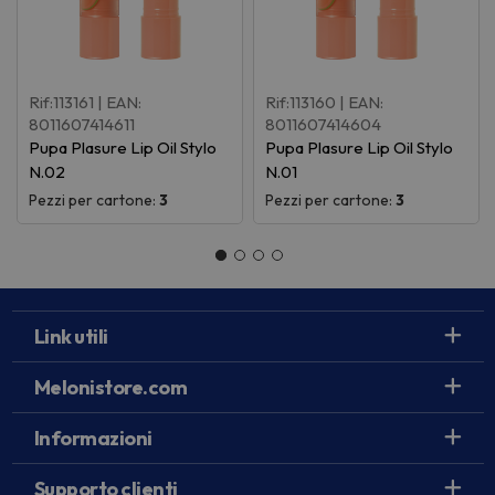
Rif:113161
| EAN:
Rif:113160
| EAN:
8011607414611
8011607414604
Pupa Plasure Lip Oil Stylo
Pupa Plasure Lip Oil Stylo
N.02
N.01
Pezzi per cartone:
3
Pezzi per cartone:
3
Link utili
Melonistore.com
Informazioni
Supporto clienti