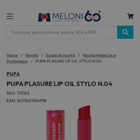
MENU
Cerca
Home
Novità
Scopri le novità
Novità Make Up e
Profumeria
PUPA PLASURE LIP OIL STYLO N.04
PUPA
PUPA PLASURE LIP OIL STYLO N.04
SKU:
113163
EAN:
8011607414918