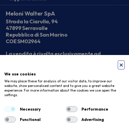
Meloni Walter SpA
Strada la Ciarulla, 94
47899 Serravalle
Repubblica di San Marino
COE SM02964
La vendita è rivolta esclusivamente ad
operatori economici
We use cookies
Seguici sui social
We may place these for analysis of our visitor data, to improve our
website, show personalised content and to give you a great website
experience. For more information about the cookies we use open the
settings.
Accettiamo
Necessary
Performance
Functional
Advertising