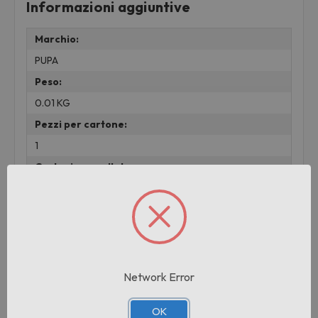
Informazioni aggiuntive
Marchio:
PUPA
Peso:
0.01 KG
Pezzi per cartone:
1
Cartoni per pallet:
1
Prodotti correlati
Network Error
OK