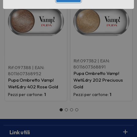
Rif:097382
| EAN:
8011607368891
Rif:097388
| EAN:
Pupa Ombretto Vamp!
8011607368952
Pupa Ombretto Vamp!
Wet&dry 202 Preciuous
Wet&dry 402 Rose Gold
Gold
Pezzi per cartone:
1
Pezzi per cartone:
1
Link utili