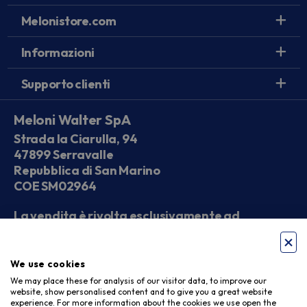
Melonistore.com
Informazioni
Supporto clienti
Meloni Walter SpA
Strada la Ciarulla, 94
47899 Serravalle
Repubblica di San Marino
COE SM02964
La vendita è rivolta esclusivamente ad
operatori economici
We use cookies
Seguici sui social
We may place these for analysis of our visitor data, to improve our
website, show personalised content and to give you a great website
experience. For more information about the cookies we use open the