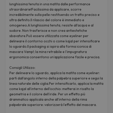
lunghissima tenuta in una matita dalle performance
straordinarie!Facilissima da applicare, scorre
incredibilmente sulla pelle restituendo un tratto preciso e
ultra definito.Il rilascio del colore è immediato e
omogeneo.A lunghissima tenuta, resiste all’acqua e al
sudore. Non trasferisce e non crea antiestetiche
sbavature.Può essere utilizzata come eyeliner per
delineare il contorno occhi o come kajal per intensificare
lo sguardo.Il packaging si ispira alla forma iconica di
mascara Vamp!; la mina retraibile e l’impugnatura
ergonomica consentono un’applicazione facile e precisa.
Consigli Utilizzo:
Per delineare lo sguardo, applica la matita come eyeliner:
parti dall’angolo interno della palpebra superiore e segui la
linea naturale delle ciglia.Per intensificarlo, applica la matita
come kajal all’interno dell’occhio: metterai in risalto la
geometria e il colore dell’iride. Per un effetto più
drammatico applicala anche all’interno della rima
palpebrale superiore: valorizzerà l’effetto del mascara.