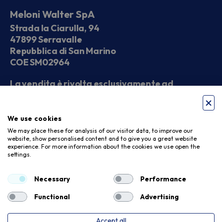
Meloni Walter SpA
Strada la Ciarulla, 94
47899 Serravalle
Repubblica di San Marino
COE SM02964
La vendita è rivolta esclusivamente ad
operatori economici
We use cookies
Seguici sui social
We may place these for analysis of our visitor data, to improve our
website, show personalised content and to give you a great website
experience. For more information about the cookies we use open the
settings.
Accettiamo
Necessary
Performance
Functional
Advertising
Accept all