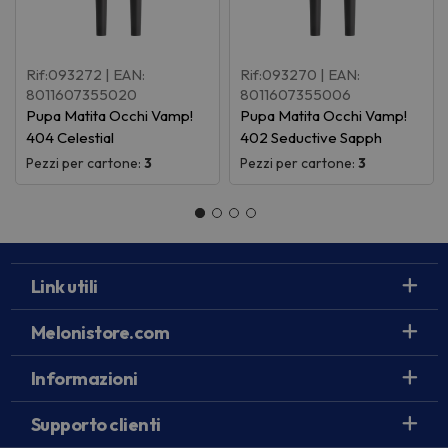
Rif:093272
| EAN:
Rif:093270
| EAN:
8011607355020
8011607355006
Pupa Matita Occhi Vamp!
Pupa Matita Occhi Vamp!
404 Celestial
402 Seductive Sapph
Pezzi per cartone:
3
Pezzi per cartone:
3
Link utili
Melonistore.com
Informazioni
Supporto clienti