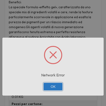
Benefici:
La speciale formula «effetto gel», caratterizzata da uno
speciale mix di ingredienti volatili e cere, rende la texture
particolarmente scorrevole in applicazione ed esalta la
purezza dei pigmenti per un rilascio immediato ed
omogeneo.Gli agenti volatili di nuova generazione
garantiscono tenuta estrema e perfetta resistenza
all’acqua e al sudore.Arricchita con Acido Ialuronico.
Formato: 0,35 g
Informazioni aggiuntive
Network Error
Marchio:
PUPA
OK
Peso:
0.01 KG
Pezzi per cartone: