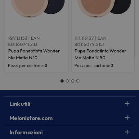
Rif:113153
| EAN:
Rif:113157
| EAN:
8011607415113
8011607415151
Pupa Fondotinta Wonder
Pupa Fondotinta Wonder
Me Matte N.10
Me Matte N.50
Pezzi per cartone:
3
Pezzi per cartone:
3
Link utili
Melonistore.com
Informazioni