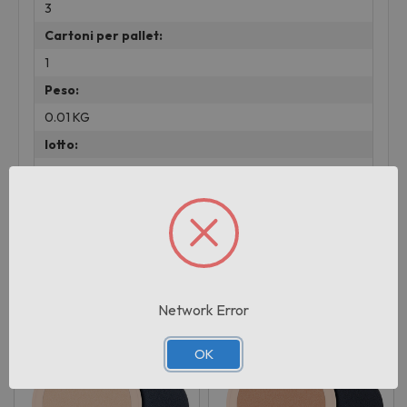
3
Cartoni per pallet:
1
Peso:
0.01 KG
lotto:
001
Prodotti correlati
Network Error
OK