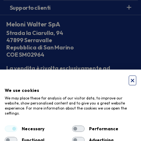
Supporto clienti
Meloni Walter SpA
Strada la Ciarulla, 94
47899 Serravalle
Repubblica di San Marino
COE SM02964
La vendita è rivolta esclusivamente ad
operatori economici
We use cookies
Seguici sui social
We may place these for analysis of our visitor data, to improve our
website, show personalised content and to give you a great website
experience. For more information about the cookies we use open the
settings.
Accettiamo
Necessary
Performance
Functional
Advertising