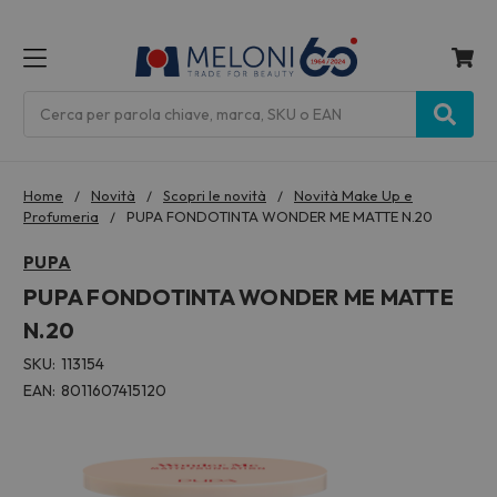
MENU
Cerca
Home
Novità
Scopri le novità
Novità Make Up e
Profumeria
PUPA FONDOTINTA WONDER ME MATTE N.20
PUPA
PUPA FONDOTINTA WONDER ME MATTE
N.20
SKU:
113154
EAN:
8011607415120