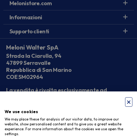
Melonistore.com
Informazioni
Supporto clienti
Meloni Walter SpA
Strada la Ciarulla, 94
47899 Serravalle
Repubblica di San Marino
COE SM02964
La vendita è rivolta esclusivamente ad
operatori economici
We use cookies
Seguici sui social
We may place these for analysis of our visitor data, to improve our
website, show personalised content and to give you a great website
experience. For more information about the cookies we use open the
settings.