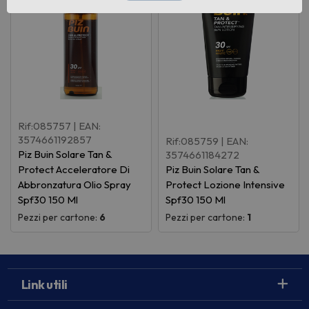
Rif:085757
| EAN:
3574661192857
Rif:085759
| EAN:
Piz Buin Solare Tan &
3574661184272
Protect Acceleratore Di
Piz Buin Solare Tan &
Abbronzatura Olio Spray
Protect Lozione Intensive
Spf30 150 Ml
Spf30 150 Ml
Pezzi per cartone:
6
Pezzi per cartone:
1
Link utili