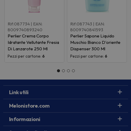
Rif:087734
| EAN:
Rif:087743
| EAN:
8009740893240
8009740841593
Perlier Crema Corpo
Perlier Sapone Liquido
Idratante Vellutante Fresia
Muschio Bianco D'oriente
Di Lanzarote 250 Ml
Dispenser 300 Ml
Pezzi per cartone:
6
Pezzi per cartone:
6
Link utili
Melonistore.com
Informazioni