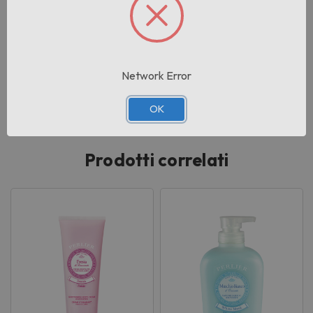
6
Cartoni per pallet:
210
Network Error
lotto:
001
OK
Prodotti correlati