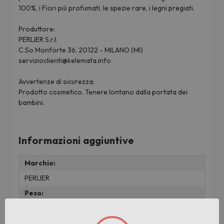
100%, i Fiori più profumati, le spezie rare, i legni pregiati.
Produttore:
PERLIER S.r.l.
C.So Monforte 36, 20122 - MILANO (MI)
servizioclienti@kelemata.info
Avvertenze di sicurezza:
Prodotto cosmetico. Tenere lontano dalla portata dei
bambini.
Informazioni aggiuntive
Marchio:
PERLIER
Peso:
0.35 KG
Pezzi per cartone: