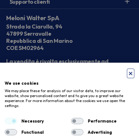
Supporto clienti
Meloni Walter SpA
Strada la Ciarulla, 94
47899 Serravalle
Repubblica di San Marino
COE SM02964
La vendita è rivolta esclusivamente ad
operatori economici
We use cookies
Seguici sui social
We may place these for analysis of our visitor data, to improve our
website, show personalised content and to give you a great website
experience. For more information about the cookies we use open the
settings.
Accettiamo
Necessary
Performance
Functional
Advertising