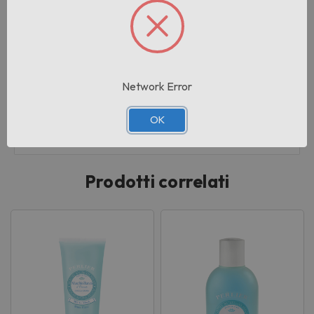
Pezzi per cartone:
6
Cartoni per pallet:
240
Network Error
lotto:
OK
001
Prodotti correlati