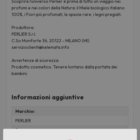
Scoprire l’universo Perlier è prima di tutto un viaggio nei
profumi e nei colori della Natura: il Miele biologico italiano
100%, i Fiori più profumati, le spezie rare, i legni pregiati.
Produttore:
PERLIER S.r.l.
C.So Monforte 36, 20122 - MILANO (MI)
servizioclienti@kelemata.info
Avvertenze di sicurezza:
Prodotto cosmetico. Tenere lontano dalla portata dei
bambini.
Informazioni aggiuntive
Marchio:
PERLIER
Peso:
0.295 KG