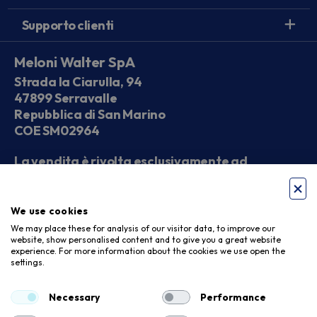
Supporto clienti
Meloni Walter SpA
Strada la Ciarulla, 94
47899 Serravalle
Repubblica di San Marino
COE SM02964
La vendita è rivolta esclusivamente ad
operatori economici
We use cookies
Seguici sui social
We may place these for analysis of our visitor data, to improve our
website, show personalised content and to give you a great website
experience. For more information about the cookies we use open the
settings.
Accettiamo
Necessary
Performance