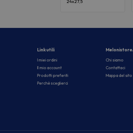
24x27,5
Link utili
Melonistore
I miei ordini
Chi siamo
Il mio account
Contattaci
Prodotti preferiti
Mappa del sito
Perchè sceglierci