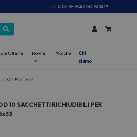
FAQ
O CHIAMACI:
0549 960549
o e Offerte
Novità
Marche
Chi
siamo
LT 3,5 CM 25,5x33
 10 SACCHETTI RICHIUDIBILI PER
5x33