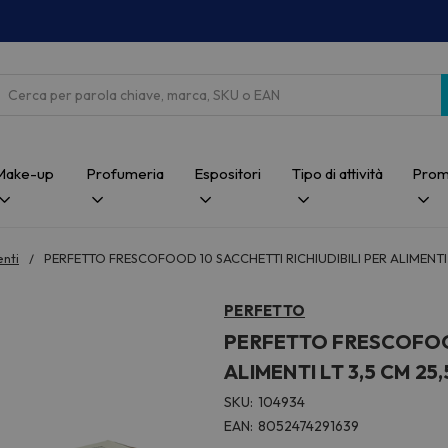
Cerca
Make-up
Profumeria
Espositori
Tipo di attività
Prom
nti
PERFETTO FRESCOFOOD 10 SACCHETTI RICHIUDIBILI PER ALIMENTI 
PERFETTO
PERFETTO FRESCOFOOD
ALIMENTI LT 3,5 CM 25,
SKU:
104934
EAN:
8052474291639