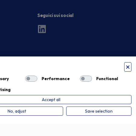
Seguici sui social
sary
Performance
Functional
ising
Accept all
Privacy Policy
Cookie Policy
No, adjust
Save selection