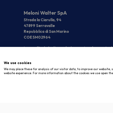
Meloni Walter SpA
Strada la Ciarulla, 94
47899 Serravalle
Repubblica di San Marino
COE SM02964
La vendita è rivolta esclusivamente ad operatori
We use cookies
We may place these for analysis of our visitor data, to improve our website,
website experience. For more information about the cookies we use open the
Copyright © 2026. Meloni Store. Tutti i diritti riservati