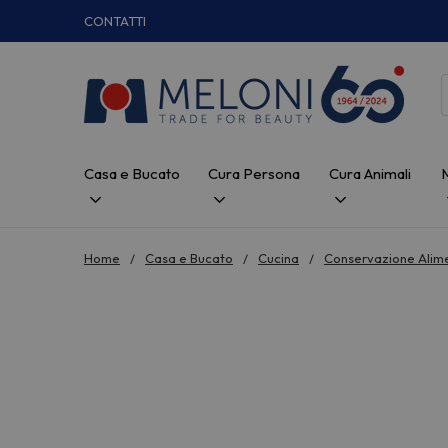
CONTATTI
Casa e Bucato
Cura Persona
Cura Animali
Home
Casa e Bucato
Cucina
Conservazione Alime