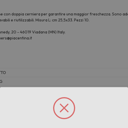
etilene con doppia cerniera per garantire una maggior freschezza. Sono ad
abili e riutilizzabili. Misura L: cm 25,5x33. Pezzi 10.
Kennedy, 20 - 46019 Viadana (MN) Italy.
ers@piacentina.it
TTO
KG