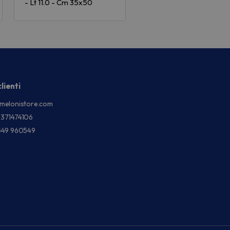
- Lt 11.0 - Cm 35x50
lienti
melonistore.com
3371474106
549 960549