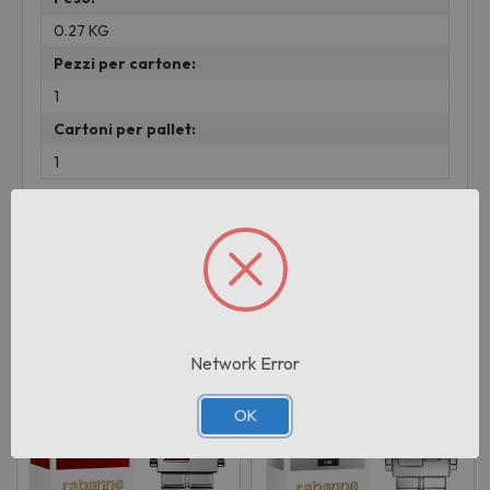
0.27 KG
Pezzi per cartone:
1
Cartoni per pallet:
1
Prodotti correlati
Network Error
OK