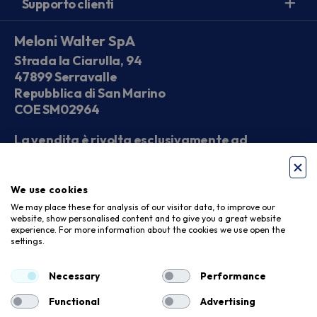
Supporto clienti
Meloni Walter SpA
Strada la Ciarulla, 94
47899 Serravalle
Repubblica di San Marino
COE SM02964
La vendita è rivolta esclusivamente ad
operatori economici
We use cookies
Seguici sui social
We may place these for analysis of our visitor data, to improve our
website, show personalised content and to give you a great website
experience. For more information about the cookies we use open the
settings.
Accettiamo
Necessary
Performance
Functional
Advertising