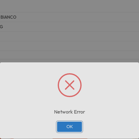
 BIANCO
KG
Prodotti correlati
Network Error
OK