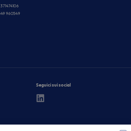
3371474106
549 960549
Seguici sui social