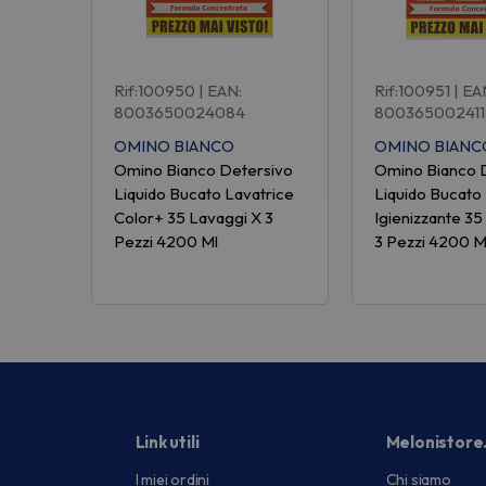
Rif:100950
| EAN:
Rif:100951
| EA
8003650024084
800365002411
OMINO BIANCO
OMINO BIANC
Omino Bianco Detersivo
Omino Bianco 
Liquido Bucato Lavatrice
Liquido Bucato
Color+ 35 Lavaggi X 3
Igienizzante 35
Pezzi 4200 Ml
3 Pezzi 4200 M
Link utili
Melonistore
I miei ordini
Chi siamo