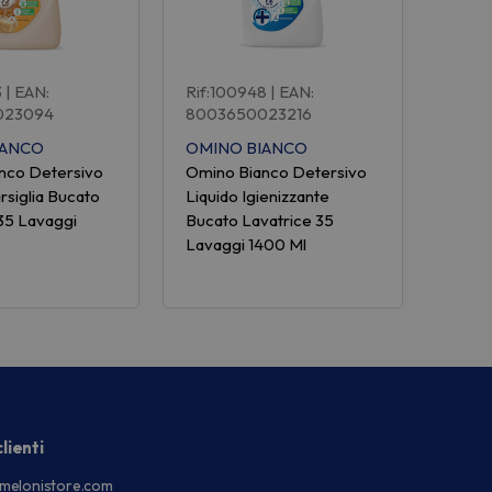
3
| EAN:
Rif:100948
| EAN:
023094
8003650023216
IANCO
OMINO BIANCO
nco Detersivo
Omino Bianco Detersivo
rsiglia Bucato
Liquido Igienizzante
35 Lavaggi
Bucato Lavatrice 35
Lavaggi 1400 Ml
lienti
melonistore.com