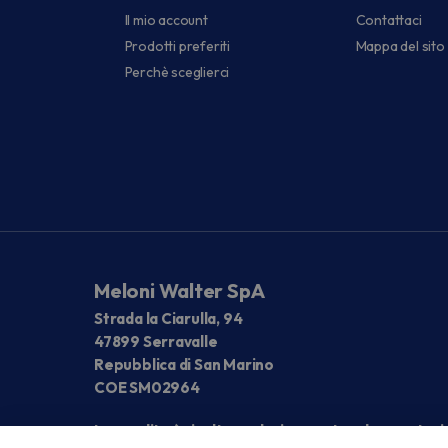
Il mio account
Contattaci
Prodotti preferiti
Mappa del sito
Perchè sceglierci
Meloni Walter SpA
Strada la Ciarulla, 94
47899 Serravalle
Repubblica di San Marino
COE SM02964
La vendita è rivolta esclusivamente ad operatori