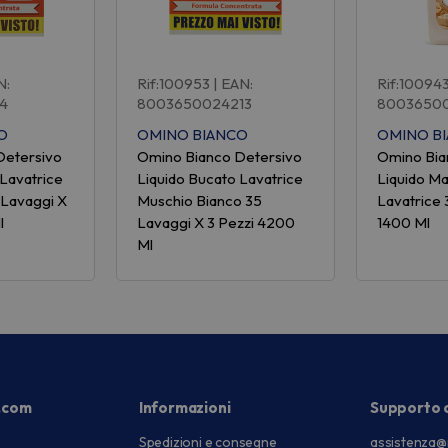
N:
Rif:100953
| EAN:
Rif:10094
4
8003650024213
8003650
O
OMINO BIANCO
OMINO B
Detersivo
Omino Bianco Detersivo
Omino Bia
 Lavatrice
Liquido Bucato Lavatrice
Liquido Ma
 Lavaggi X
Muschio Bianco 35
Lavatrice 
l
Lavaggi X 3 Pezzi 4200
1400 Ml
Ml
.com
Informazioni
Supporto c
Spedizioni e consegne
assistenza@