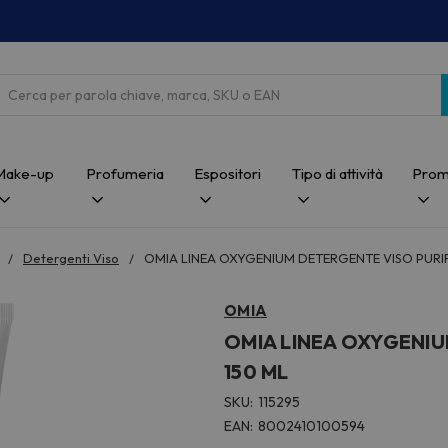
Cerca
Make-up
Profumeria
Espositori
Tipo di attività
Prom
Detergenti Viso
OMIA LINEA OXYGENIUM DETERGENTE VISO PURIF
OMIA
OMIA LINEA OXYGENIU
150 ML
SKU:
115295
EAN:
8002410100594