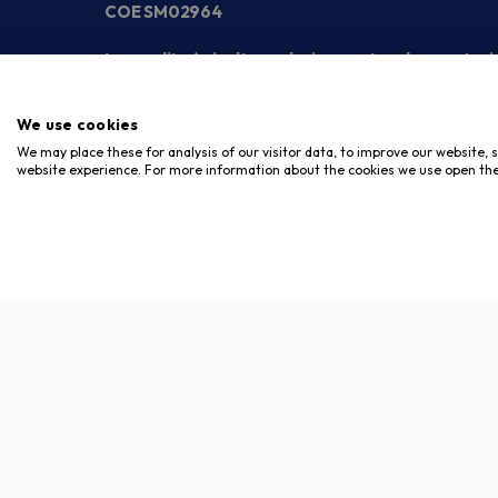
COE SM02964
La vendita è rivolta esclusivamente ad operatori
We use cookies
We may place these for analysis of our visitor data, to improve our website,
website experience. For more information about the cookies we use open the
Copyright © 2026. Meloni Store. Tutti i diritti riservati