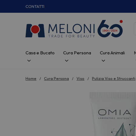
CONTATTI
Casa e Bucato
Cura Persona
Cura Animali
Home
Cura Persona
Viso
Pulizia Viso e Struccanti