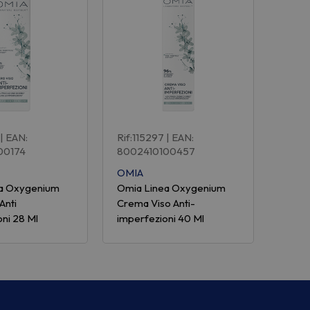
| EAN:
Rif:115297
| EAN:
00174
8002410100457
OMIA
ea Oxygenium
Omia Linea Oxygenium
Anti
Crema Viso Anti-
ni 28 Ml
imperfezioni 40 Ml