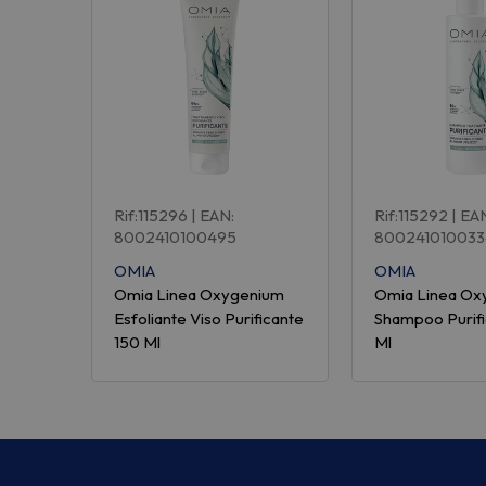
Rif:115296
| EAN:
Rif:115292
| EA
8002410100495
800241010033
OMIA
OMIA
Omia Linea Oxygenium
Omia Linea Ox
Esfoliante Viso Purificante
Shampoo Purif
150 Ml
Ml