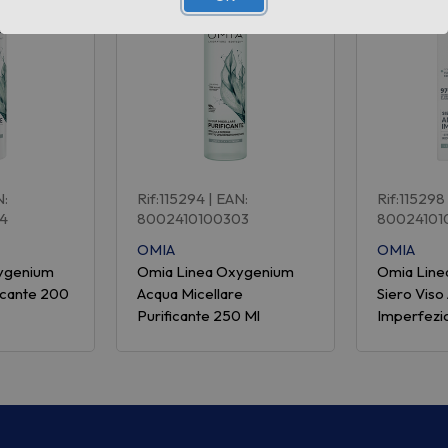
N:
Rif:115294
| EAN:
Rif:115298
4
8002410100303
80024101
OMIA
OMIA
ygenium
Omia Linea Oxygenium
Omia Lin
icante 200
Acqua Micellare
Siero Viso 
Purificante 250 Ml
Imperfezio