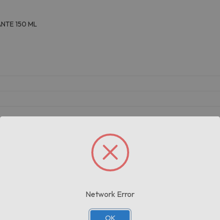
NTE 150 ML
G
Prodotti correlati
Network Error
OK