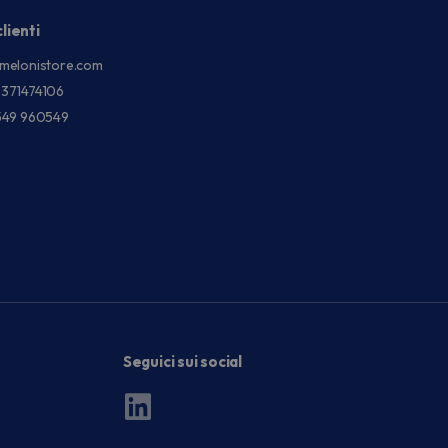
lienti
melonistore.com
3371474106
549 960549
Seguici sui social