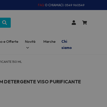
FAQ
O CHIAMACI:
0549 960549
o e Offerte
Novità
Marche
Chi
siamo
ICANTE 150 ML
M DETERGENTE VISO PURIFICANTE