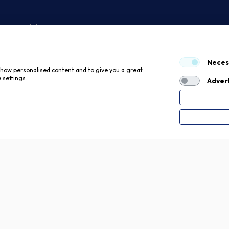
 economici
Neces
 show personalised content and to give you a great
 settings.
Advert