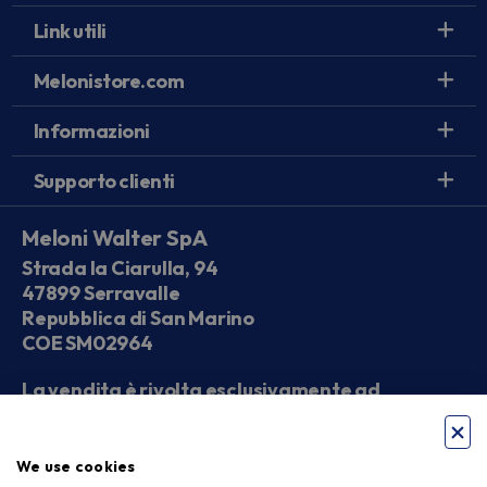
Link utili
Melonistore.com
Informazioni
Supporto clienti
Meloni Walter SpA
Strada la Ciarulla, 94
47899 Serravalle
Repubblica di San Marino
COE SM02964
La vendita è rivolta esclusivamente ad
operatori economici
We use cookies
Seguici sui social