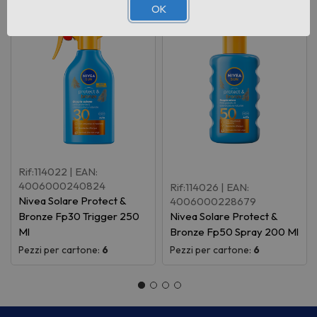
OK
Rif:114022
| EAN:
4006000240824
Rif:114026
| EAN:
Nivea Solare Protect &
4006000228679
Bronze Fp30 Trigger 250
Nivea Solare Protect &
Ml
Bronze Fp50 Spray 200 Ml
Pezzi per cartone:
6
Pezzi per cartone:
6