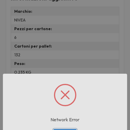
Marchio:
NIVEA
Pezzi per cartone:
6
Cartoni per pallet:
132
Peso:
0.235 KG
lotto:
001
Prodotti correlati
Network Error