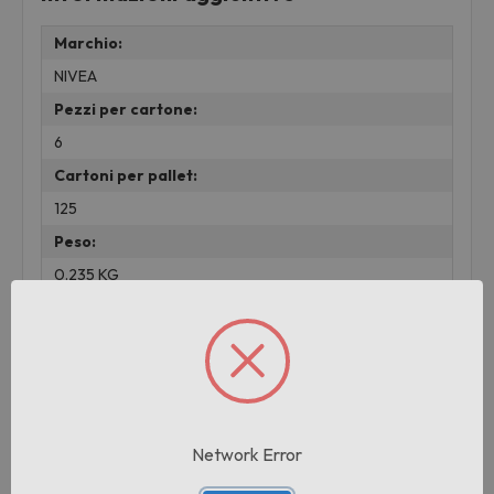
Marchio:
NIVEA
Pezzi per cartone:
6
Cartoni per pallet:
125
Peso:
0.235 KG
lotto:
001
Prodotti correlati
Network Error