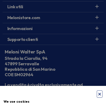
Link utili
Melonistore.com
Informazioni
Supporto clienti
Meloni Walter SpA
Strada la Ciarulla, 94
47899 Serravalle
Repubblica di San Marino
COE SM02964
La vendita è rivolta esclusivamente ad
operatori economici
We use cookies
Seguici sui social